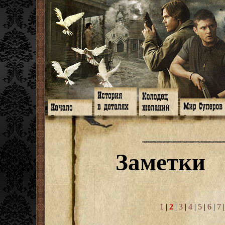
Главная
Книги
Арт-кафе
Знакомство
Программа
Галереи
Игромания
Обитатели
Гимн
Музыка
Клипы
Путеводитель
Форум
Видео
Фанфики
Семейное де
twitter
Субтитры
Аватарки
Дневник Джон
Заметки
Facebook
Заметки
Обои
Арсенал
ЖЖ
Мысли
Фанарт
СИЗО
Радио
Откровение
Анекдоты
Суперы от и д
Гостевая
Истоки
Передоз
Дневник Джо
Страшилки
1
|
2
|
3
|
4
|
5
|
6
|
7