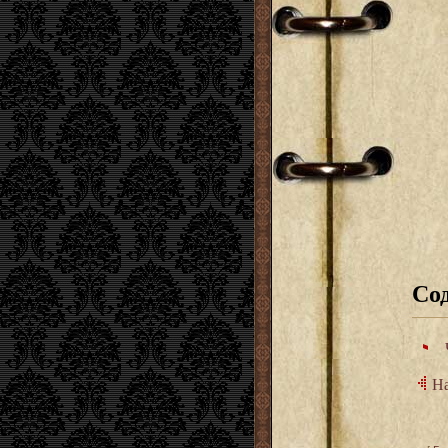
Со
На