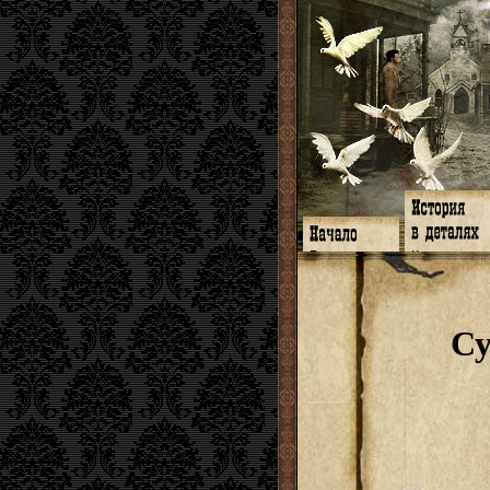
Главная
Книги
Программа
Галереи
Гимн
Музыка
Форум
Видео
twitter
Субтитры
Су
Facebook
Заметки
ЖЖ
Мысли
Радио
Откровение
Гостевая
Истоки