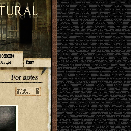
зон 14
О нас
зон 13
ЧаВо
зон 11
Поиск
зон 12
Ссылки
зон 10
Карта сайта
зон 9
зон 8
зон 7
зон 6
зон 5
⇐ ⇐