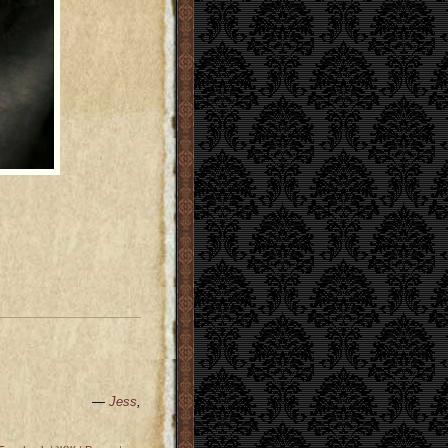
—
Jess
,