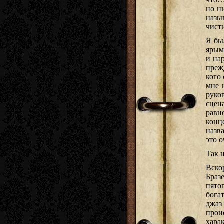
но н
назы
чист
Я бы
ярым
и на
преж
кого
мне 
руко
сцен
равн
конц
назв
это о
Так 
Вско
Браз
пято
бога
джаз
прои
хара