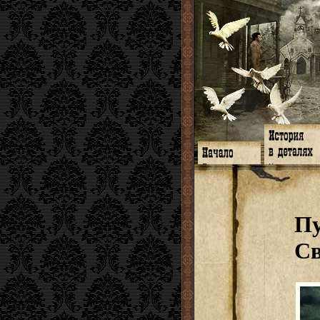
Главная
Книги
Программа
Галереи
Гимн
Музыка
Форум
Видео
twitter
Субтитры
Пу
Facebook
Заметки
ЖЖ
Мысли
Радио
Откровение
Св
Гостевая
Истоки