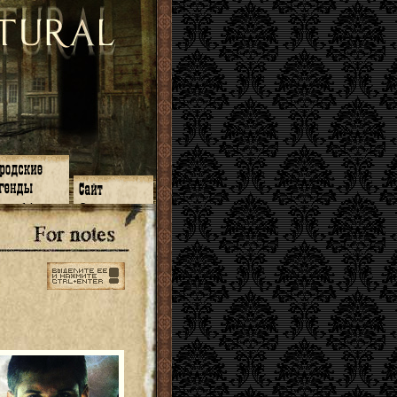
зон 14
О нас
зон 13
ЧаВо
зон 11
Поиск
зон 12
Ссылки
зон 10
Карта сайта
зон 9
зон 8
зон 7
зон 6
зон 5
⇐ ⇐