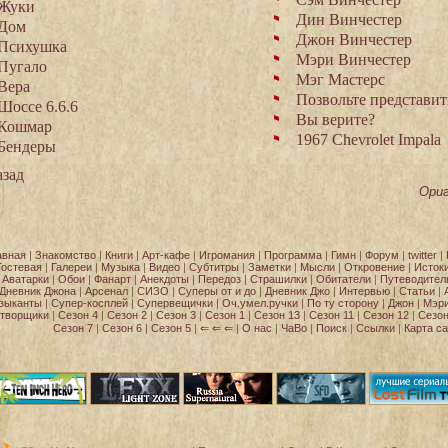
Жуки
Дин Винчестер
Дом
Джон Винчестер
Психушка
Мэри Винчестер
Пугало
Мэг Мастерс
Вера
Позвольте представит
Шоссе 6.6.6
Вы верите?
Кошмар
1967 Chevrolet Impala
Бендеры
зад
Ориг
авная
|
Знакомство
|
Книги
|
Арт-кафе
|
Игромания
|
Программа
|
Гимн
|
Форум
|
twitter
|
Гостевая
|
Галереи
|
Музыка
|
Видео
|
Субтитры
|
Заметки
|
Мысли
|
Откровение
|
Исток
Аватарки
|
Обои
|
Фанарт
|
Анекдоты
|
Передоз
|
Страшилки
|
Обитатели
|
Путеводител
Дневник Джона
|
Арсенал
|
СИЗО
|
Суперы от и до
|
Дневник Джо
|
Интервью
|
Статьи
|
зыканты
|
Супер-косплей
|
Супервещички
|
Оч.умел.ручки
|
По ту сторону
|
Джон
|
Мэр
творщики
|
Сезон 4
|
Сезон 2
|
Сезон 3
|
Сезон 1
|
Сезон 13
|
Сезон 11
|
Сезон 12
|
Сезон
Сезон 7
|
Сезон 6
|
Сезон 5
|
⇐ ⇐ ⇐
|
О нас
|
ЧаВо
|
Поиск
|
Ссылки
|
Карта са