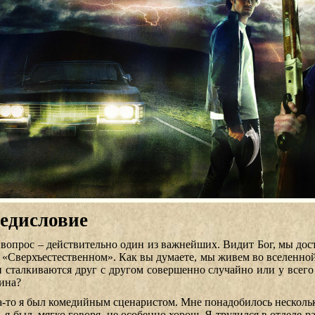
едисловие
 вопрос – действительно один из важнейших. Видит Бог, мы дост
в «Сверхъестественном». Как вы думаете, мы живем во вселенной
 сталкиваются друг с другом совершенно случайно или у всего
ина?
а-то я был комедийным сценаристом. Мне понадобилось несколько
 я был, мягко говоря, не особенно хорош. Я трудился в отделе р