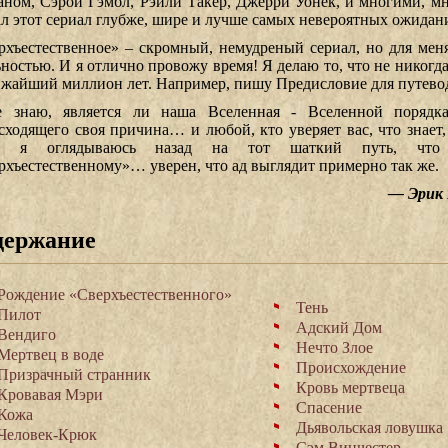
ном, Сэрой Гэмбл, Рэйли Такер, Джерри Уонек, и многими, м
ал этот сериал глубже, шире и лучше самых невероятных ожидан
рхъестественное» – скромный, немудреный сериал, но для меня
ьностью. И я отлично провожу время! Я делаю то, что не никогда
ижайший миллион лет. Например, пишу Предисловие для путевод
 знаю, является ли наша Вселенная - Вселенной порядка
сходящего своя причина… и любой, кто уверяет вас, что знает,
да я оглядываюсь назад на тот шаткий путь, чт
рхъестественному»… уверен, что ад выглядит примерно так же.
— Эрик 
держание
Рождение «Сверхъестественного»
Тень
Пилот
Адский Дом
Вендиго
Нечто Злое
Мертвец в воде
Происхождение
Призрачный странник
Кровь мертвеца
Кровавая Мэри
Спасение
Кожа
Дьявольская ловушка
Человек-Крюк
Сэм Винчестер