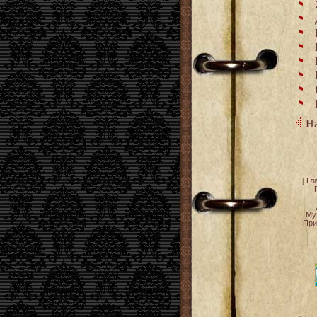
На
[
Гл
Му
При