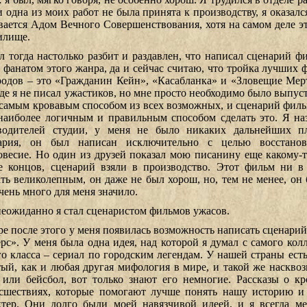
и одна из моих работ не была принята к производству, я оказалс
вается Адом Вечного Совершенствования, хотя на самом деле э
илище.
л тогда настолько разбит и раздавлен, что написал сценарий ф
 фанатом этого жанра, да и сейчас считаю, что тройка лучших 
родов – это «Гражданин Кейн», «Касабланка» и «Зловещие Мер
де я не писал ужастиков, но мне просто необходимо было выпуст
 самым кровавым способом из всех возможных, и сценарий филь
наиболее логичным и правильным способом сделать это. Я на
водителей студии, у меня не было никаких дальнейших пл
ария, он был написан исключительно с целью восстано
овесие. Но один из друзей показал мою писанину еще какому-то
е концов, сценарий взяли в производство. Этот фильм ни в 
ать великолепным, он даже не был хорош, но, тем не менее, он 
чень много для меня значило.
неожиданно я стал сценаристом фильмов ужасов.
ре после этого у меня появилась возможность написать сценарий
ерс». У меня была одна идея, над которой я думал с самого колл
го класса – сериал по городским легендам. У нашей страны есть
тый, как и любая другая мифология в мире, и такой же насквоз
 или бейсбол, вот только знают его немногие. Рассказы о к
сшествиях, которые помогают лучше понять нашу историю 
ктер. Они долго были моей навязчивой идеей, и я всегда ме