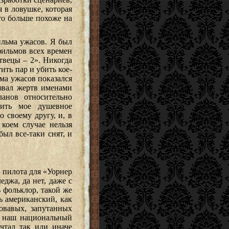
я в ловушке, которая
то больше похоже на
ильма ужасов. Я был
фильмов всех времен
твецы – 2». Никогда
ить пар и убить кое-
ма ужасов показался
звал жертв именами
анов относительно
вить мое душевное
 своему другу, и, в
коем случае нельзя
был все-таки снят, и
 пилота для «Уорнер
еджа, да нет, даже с
 фольклор, такой же
ь американский, как
ровавых, запутанных
и наш национальный
чтал так или иначе