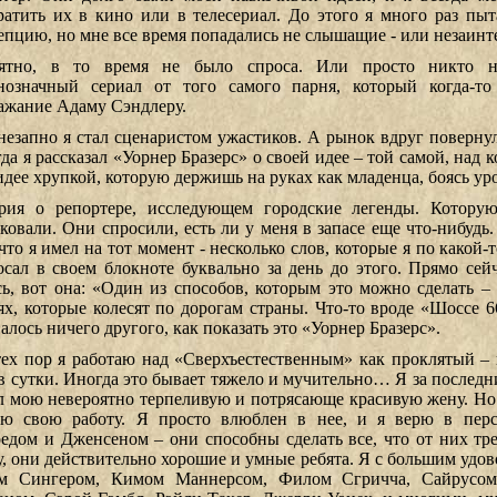
ратить их в кино или в телесериал. До этого я много раз пы
епцию, но мне все время попадались не слышащие - или незаин
ятно, в то время не было спроса. Или просто никто н
нозначный сериал от того самого парня, который когда-т
ажание Адаму Сэндлеру.
незапно я стал сценаристом ужастиков. А рынок вдруг повернул
да я рассказал «Уорнер Бразерс» о своей идее – той самой, над к
 идее хрупкой, которую держишь на руках как младенца, боясь ур
рия о репортере, исследующем городские легенды. Котору
аковали. Они спросили, есть ли у меня в запасе еще что-нибудь
 что я имел на тот момент - несколько слов, которые я по какой
осал в своем блокноте буквально за день до этого. Прямо сей
сь, вот она: «Один из способов, которым это можно сделать – 
ях, которые колесят по дорогам страны. Что-то вроде «Шоссе 6
алось ничего другого, как показать это «Уорнер Бразерс».
тех пор я работаю над «Сверхъестественным» как проклятый – 
 в сутки. Иногда это бывает тяжело и мучительно… Я за последн
л мою невероятно терпеливую и потрясающе красивую жену. Но 
ю свою работу. Я просто влюблен в нее, и я верю в перс
едом и Дженсеном – они способны сделать все, что от них тре
у, они действительно хорошие и умные ребята. Я с большим удов
м Сингером, Кимом Маннерсом, Филом Сгричча, Сайрусо