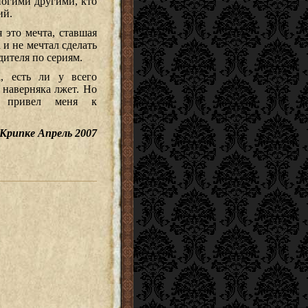
ногими другими, кто
ий.
 это мечта, ставшая
 и не мечтал сделать
ителя по сериям.
, есть ли у всего
 наверняка лжет. Но
о привел меня к
Крипке Апрель 2007