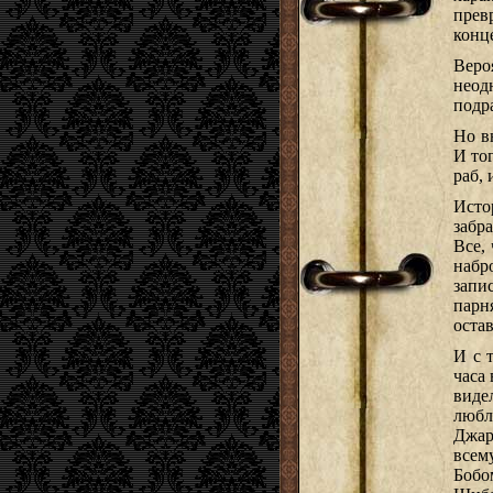
прев
конц
Веро
неод
подр
Но в
И тог
раб,
Исто
забр
Все,
набр
запи
парн
остав
И с 
часа
виде
любл
Джар
всем
Бобо