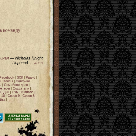
ь команду
инал
— Nicholas Knight
Перевод
—
Jess
Facebook
|
ЖЖ
|
Радио
|
и
|
Клипы
|
Фанфики
|
ь
|
Семейное дело
|
Актеры
|
Создатели
|
и
|
Дин
|
Сэм
|
Импала
|
 10
|
Сезон 9
|
Сезон 8
|
йта
|
]