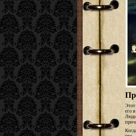
Пр
Этот
его 
Люди
прич
Когд
что…