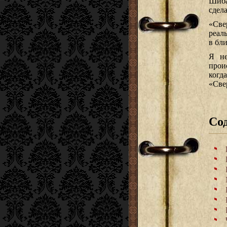
Шиба
сдел
«Све
реал
в бл
Я не
прои
ког
«Све
Со