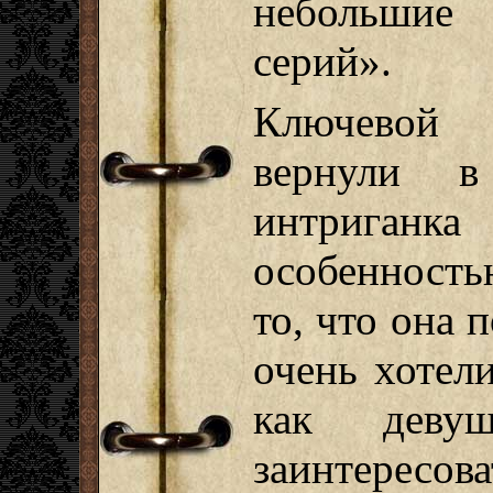
небольшие
серий».
Ключевой
вернули в
интриганк
особенност
то, что она 
очень хотел
как девуш
заинтересо