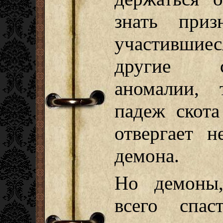
знать приз
участившие
другие с
аномалии, 
падеж скота
отвергает н
демона.
Но демоны,
всего спас