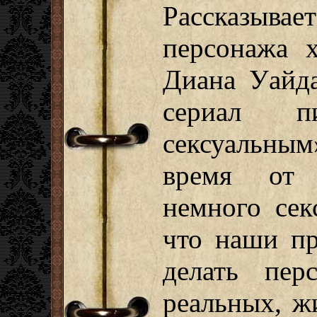
Рассказы
персонажа 
Диана Уайда
сериал п
сексуальным
время от 
немного сек
что наши п
делать пер
реальных, ж