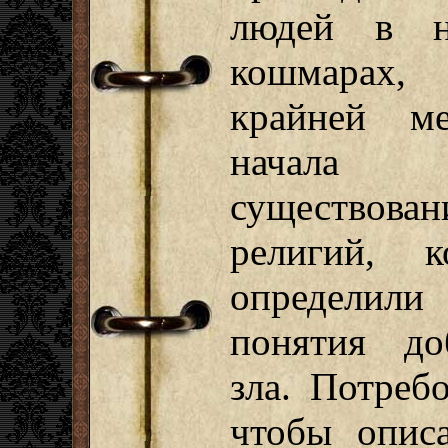
людей в н
кошмара
крайней м
начала
существован
религий, к
определили
понятия д
зла. Потреб
чтобы опис