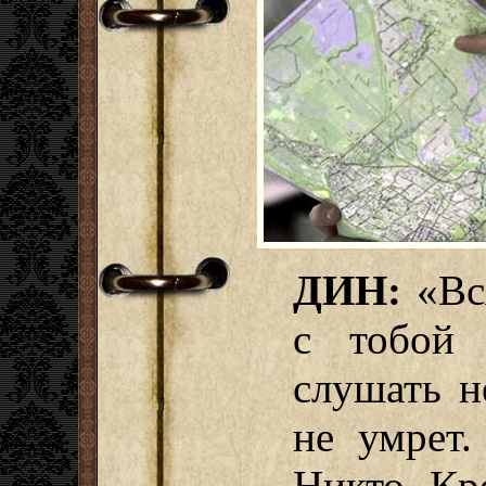
ДИН:
«Вся
с тобой 
слушать н
не умрет.
Никто. Кр