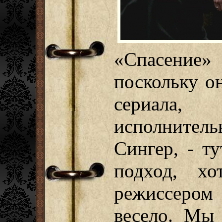
«Спасение»
поскольку о
сериала,
исполнител
Сингер, - т
подход, х
режиссером
весело. Мы 