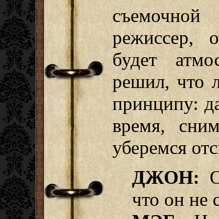
съемочной
режиссер, о
будет атмо
решил, что 
принципу: д
время, сни
уберемся отс
ДЖОН:
О
что он не 