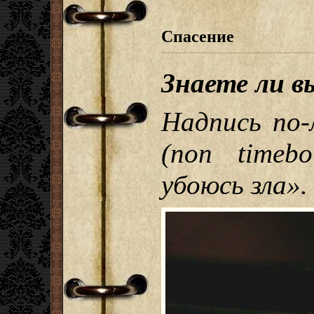
Спасение
Знаете ли в
Надпись по-
(non timeb
убоюсь зла».