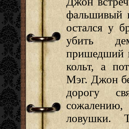
Джон встреч
фальшивый к
остался у б
убить де
пришедший в
кольт, а по
Мэг. Джон б
дорогу св
сожалению,
ловушки. 