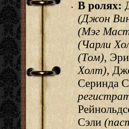
В ролях:
Д
(Джон Вин
(Мэг Маст
(Чарли Хо
(Том),
Эри
Холт),
Джо
Серинда 
регистрат
Рейнольд
Сэли
(пас