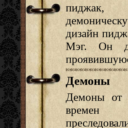
пиджак, 
демоническу
дизайн пидж
Мэг. Он д
проявившуюс
Демоны
Демоны от 
времен
преследовал