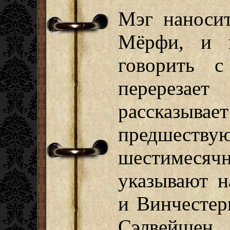
Мэг наноси
Мёрфи, и к
говорить с
перерезае
рассказывае
предшеству
шестимесяч
указывают н
и Винчестер
Сэлвейшен,