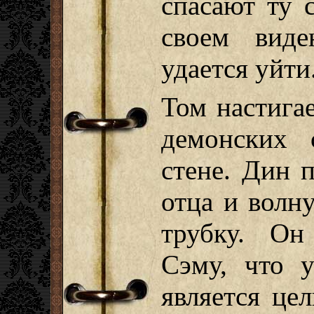
спасают ту 
своем вид
удается уйти
Том настига
демонских 
стене. Дин 
отца и волну
трубку. Он
Сэму, что 
является це