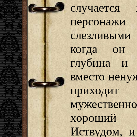
случается 
персонажи
слезливыми 
когда он п
глубина и 
вместо нену
прихо
мужественн
хороший 
Иствудом, и