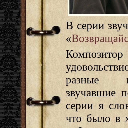
В серии зву
«
Возвращайс
Композит
удовольстви
разные м
звучавшие п
серии я сло
что было в 