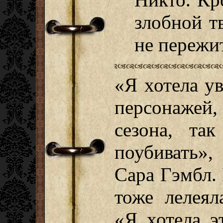
злобной т
не пережи
«Я хотела ув
персонажей,
сезона, та
поубивать»,
Сара Гэмбл. 
тоже лелеял
«Я хотела э