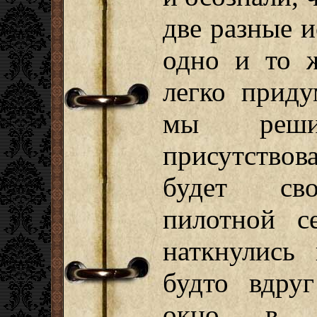
две разные 
одно и то ж
легко приду
мы реши
присутствов
будет сво
пилотной с
наткнулись
будто вдру
окно в э