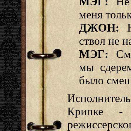
МЭГ:
Не 
меня тольк
ДЖОН:
Н
ствол не н
МЭГ:
Сме
мы сдерем
было смеш
Исполните
Крипке - 
режиссерс