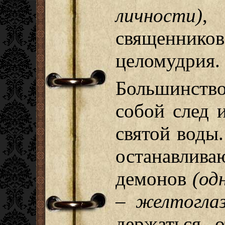
личности)
,
священник
целомудрия.
Большинство
собой след 
святой воды.
останавлив
демонов
(од
– желтогла
держаться 