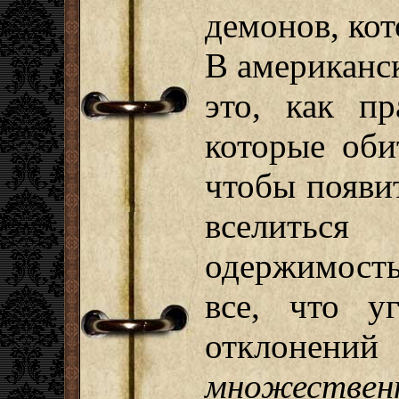
демонов, ко
В американс
это, как пр
которые оби
чтобы появи
вселитьс
одержимост
все, что у
отклон
множестве