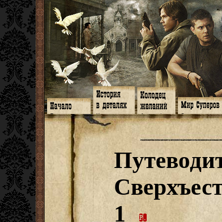
Главная
Книги
Арт-кафе
Знакомство
Программа
Галереи
Игромания
Обитатели
Гимн
Музыка
Клипы
Путеводитель
Форум
Видео
Фанфики
Семейное де
twitter
Субтитры
Аватарки
Дневник Джон
Путеводит
Facebook
Заметки
Обои
Арсенал
ЖЖ
Мысли
Фанарт
СИЗО
Радио
Откровение
Анекдоты
Суперы от и д
Гостевая
Истоки
Передоз
Дневник Джо
Сверхъест
Страшилки
1