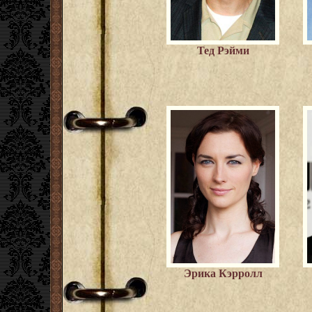
Тед Рэйми
Эрика Кэрролл