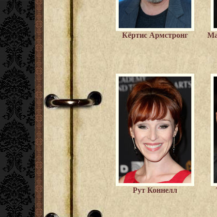
Кёртис Армстронг
Ма
Рут Коннелл