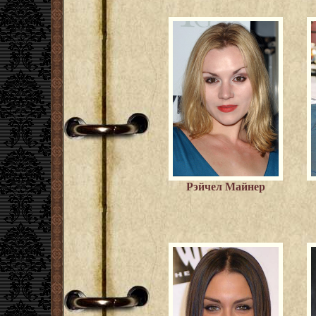
Рэйчел Майнер