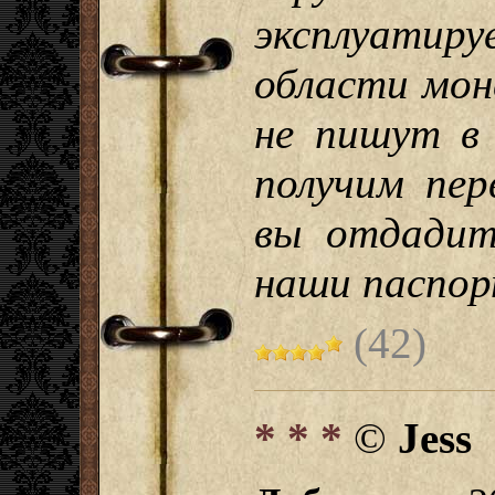
эксплуати
области мон
не пишут в
получим пер
вы отдадит
наши паспо
(42)
* * *
©
Jess