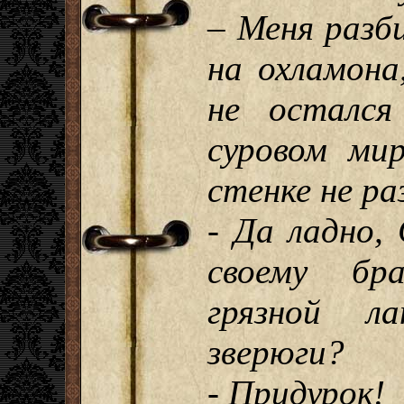
– Меня разб
на охламона
не остался
суровом ми
стенке не ра
- Да ладно,
своему бр
грязной л
зверюги?
- Придурок!