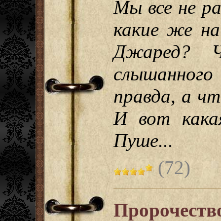
Мы все не р
какие же на
Джаред? Ч
слышанного
правда, а ч
И вот кака
Пуше...
(72)
Пророчеств