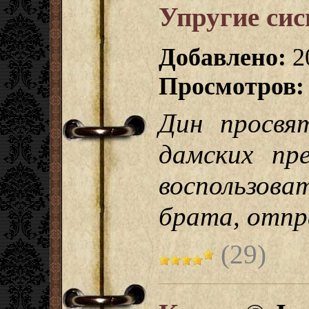
Упругие сис
Добавлено:
2
Просмотров:
Дин просвя
дамских пр
воспользова
брата, отпра
(29)