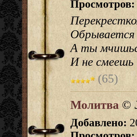
Просмотров:
Перекрестко
Обрывается
А ты мчишьс
И не смеешь 
(65)
Молитва
©
Добавлено:
2
Просмотров: