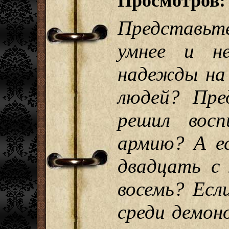
Просмотров:
Представьте
умнее и н
надежды на 
людей? Пре
решил вос
армию? А е
двадцать с 
восемь? Есл
среди демон