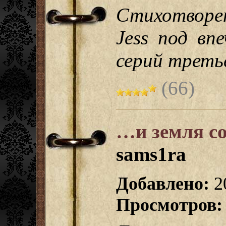
Стихотворе
Jess под вп
серий третье
(66)
…и земля с
sams1ra
Добавлено:
2
Просмотров: