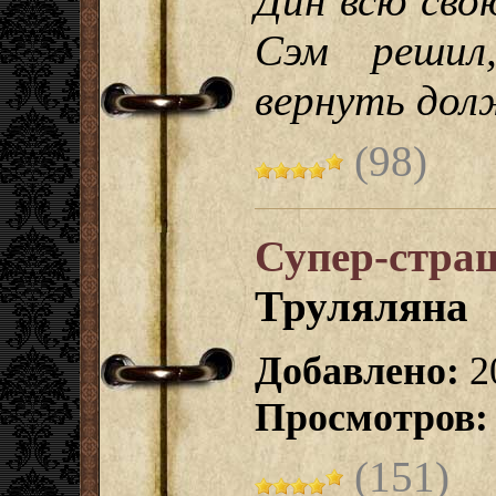
Дин всю сво
Сэм решил
вернуть дол
(98)
Супер-стра
Труляляна
Добавлено:
2
Просмотров:
(151)