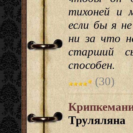
тихоней и 
если бы я не
ни за что н
старший с
способен.
(30)
Крипкеман
Труляляна