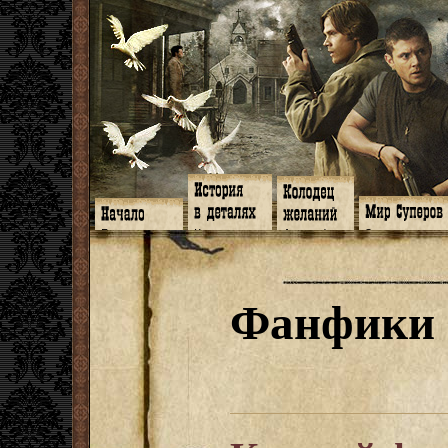
Главная
Книги
Арт-кафе
Знакомство
Программа
Галереи
Игромания
Обитатели
Гимн
Музыка
Клипы
Путеводитель
Форум
Видео
Фанфики
Семейное де
twitter
Субтитры
Аватарки
Дневник Джон
Фанфики
Facebook
Заметки
Обои
Арсенал
ЖЖ
Мысли
Фанарт
СИЗО
Радио
Откровение
Анекдоты
Суперы от и д
Гостевая
Истоки
Передоз
Дневник Джо
Страшилки