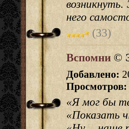
возникнуть.
него самосто
(33)
Вспомни
©
Добавлено:
2
Просмотров:
«Я мог бы т
«Показать ч
«Ну… наше 