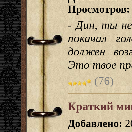
Просмотров:
- Дин, ты н
покачал го
должен воз
Это твое пр
(76)
Краткий ми
Добавлено:
2