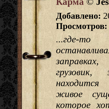
Карма
©
Jes
Добавлено:
2
Просмотров:
...где-т
останавл
заправках,
грузовик,
находится
живое сущ
которое хо