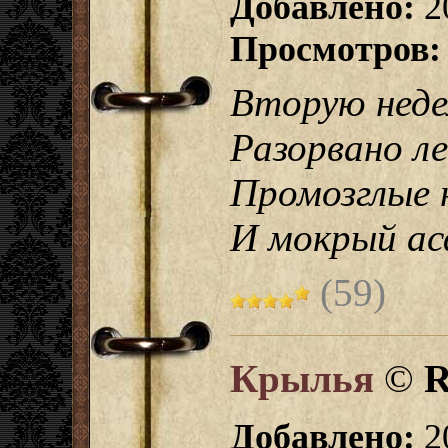
Добавлено:
2
Просмотров:
Вторую неде
Разорвано л
Промозглые н
И мокрый ас
(59)
Крылья
©
R
Добавлено:
2