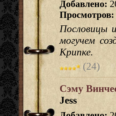
Добавлено:
2
Просмотров:
Пословицы и
могучем соз
Крипке.
(24)
Сэму Винчес
Jess
Добавлено:
2