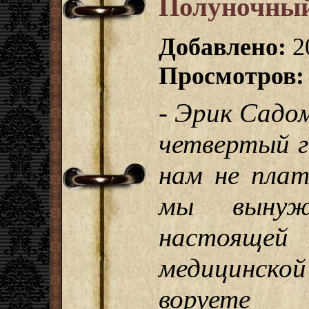
Полуночный
Добавлено:
2
Просмотров:
- Эрик Садо
четвертый г
нам не плат
мы вынуж
настоящей 
медицинско
ворует