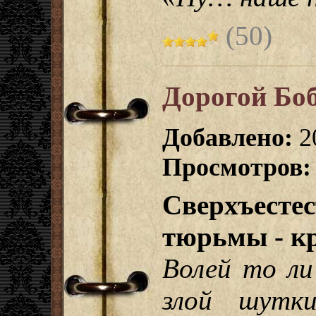
(50)
Дорогой Бо
Добавлено:
2
Просмотров:
Сверхъест
тюрьмы - к
Волей то ли
злой шутк