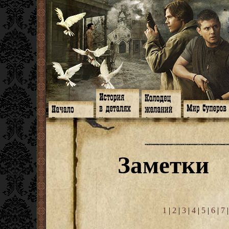
Главная
Книги
Арт-кафе
Знакомство
Программа
Галереи
Игромания
Обитатели
Гимн
Музыка
Клипы
Путеводитель
Форум
Видео
Фанфики
Семейное де
twitter
Субтитры
Аватарки
Дневник Джон
Заметки
Facebook
Заметки
Обои
Арсенал
ЖЖ
Мысли
Фанарт
СИЗО
Радио
Откровение
Анекдоты
Суперы от и д
Гостевая
Истоки
Передоз
Дневник Джо
Страшилки
1
|
2
|
3
|
4
|
5
|
6
|
7