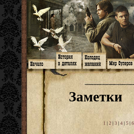
Главная
Книги
Арт-кафе
Знакомство
Программа
Галереи
Игромания
Обитатели
Гимн
Музыка
Клипы
Путеводитель
Форум
Видео
Фанфики
Семейное де
twitter
Субтитры
Аватарки
Дневник Джон
Заметки
Facebook
Заметки
Обои
Арсенал
ЖЖ
Мысли
Фанарт
СИЗО
Радио
Откровение
Анекдоты
Суперы от и д
Гостевая
Истоки
Передоз
Дневник Джо
Страшилки
1
|
2
|
3
|
4
|
5
|
6