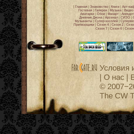
[
Главная
|
Знакомство
|
Книги
|
Арт-ка
Гостевая
|
Галереи
|
Музыка
|
Видео
Аватарки
|
Обои
|
Фанарт
|
Анекдо
Дневник Джона
|
Арсенал
|
СИЗО
|
Музыканты
|
Супер-косплей
|
Суперве
Притворщики
|
Сезон 4
|
Сезон 2
|
Сезо
Сезон 7
|
Сезон 6
|
Сезон
Условия 
|
О нас
|
© 2007−
The CW Te