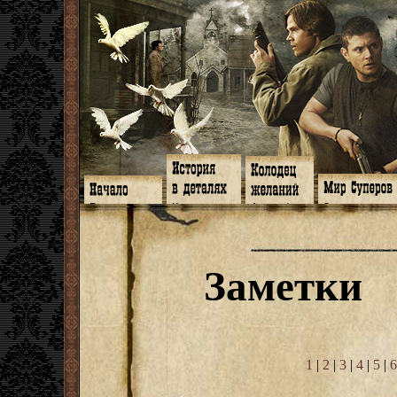
Главная
Книги
Арт-кафе
Знакомство
Программа
Галереи
Игромания
Обитатели
Гимн
Музыка
Клипы
Путеводитель
Форум
Видео
Фанфики
Семейное де
twitter
Субтитры
Аватарки
Дневник Джон
Заметки
Facebook
Заметки
Обои
Арсенал
ЖЖ
Мысли
Фанарт
СИЗО
Радио
Откровение
Анекдоты
Суперы от и д
Гостевая
Истоки
Передоз
Дневник Джо
Страшилки
1
|
2
|
3
|
4
|
5
|
6