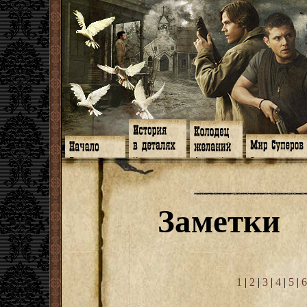
Главная
Книги
Арт-кафе
Знакомство
Программа
Галереи
Игромания
Обитатели
Гимн
Музыка
Клипы
Путеводитель
Форум
Видео
Фанфики
Семейное де
twitter
Субтитры
Аватарки
Дневник Джон
Заметки
Facebook
Заметки
Обои
Арсенал
ЖЖ
Мысли
Фанарт
СИЗО
Радио
Откровение
Анекдоты
Суперы от и д
Гостевая
Истоки
Передоз
Дневник Джо
Страшилки
1
|
2
|
3
|
4
|
5
|
6