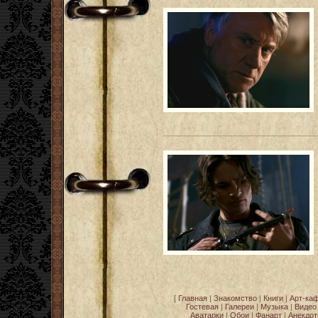
[
Главная
|
Знакомство
|
Книги
|
Арт-ка
Гостевая
|
Галереи
|
Музыка
|
Видео
Аватарки
|
Обои
|
Фанарт
|
Анекдо