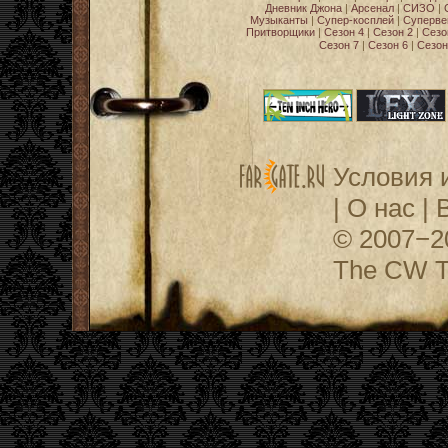
Дневник Джона
|
Арсенал
|
СИЗО
|
Музыканты
|
Супер-косплей
|
Суперве
Притворщики
|
Сезон 4
|
Сезон 2
|
Сезо
Сезон 7
|
Сезон 6
|
Сезон
Условия 
|
О нас
|
© 2007−
The CW Te