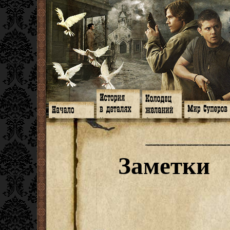
Главная
Книги
Арт-кафе
Знакомство
Программа
Галереи
Игромания
Обитатели
Гимн
Музыка
Клипы
Путеводитель
Форум
Видео
Фанфики
Семейное де
twitter
Субтитры
Аватарки
Дневник Джон
Заметки
Facebook
Заметки
Обои
Арсенал
ЖЖ
Мысли
Фанарт
СИЗО
Радио
Откровение
Анекдоты
Суперы от и д
Гостевая
Истоки
Передоз
Дневник Джо
Страшилки