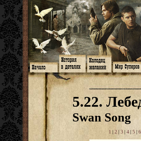
Главная
Книги
Арт-кафе
Знакомство
Программа
Галереи
Игромания
Обитатели
Гимн
Музыка
Клипы
Путеводитель
Форум
Видео
Фанфики
Семейное де
twitter
Субтитры
Аватарки
Дневник Джон
5.22. Леб
Facebook
Заметки
Обои
Арсенал
ЖЖ
Мысли
Фанарт
СИЗО
Радио
Откровение
Анекдоты
Суперы от и д
Гостевая
Истоки
Передоз
Дневник Джо
Swan Song
Страшилки
1
|
2
|
3
|
4
|
5
|
6