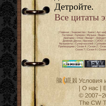
Детройте.
Все цитаты 
[
Главная
|
Знакомство
|
Книги
|
Арт-ка
Гостевая
|
Галереи
|
Музыка
|
Видео
Аватарки
|
Обои
|
Фанарт
|
Анекдо
Дневник Джона
|
Арсенал
|
СИЗО
|
Музыканты
|
Супер-косплей
|
Суперве
Притворщики
|
Сезон 4
|
Сезон 2
|
Сезо
Сезон 7
|
Сезон 6
|
Сезон
Условия 
|
О нас
|
© 2007−
The CW Te