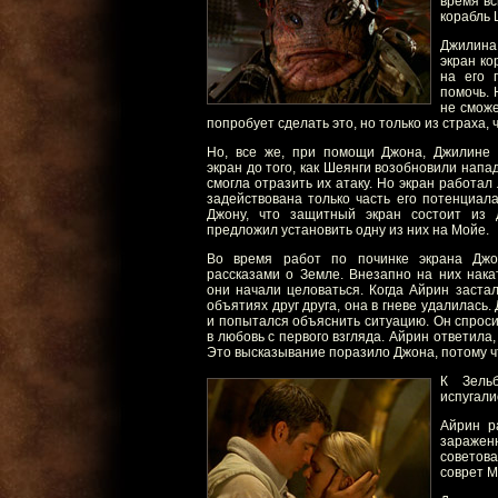
время вс
корабль 
Джилина
экран ко
на его 
помочь. 
не сможе
попробует сделать это, но только из страха, 
Но, все же, при помощи Джона, Джилине 
экран до того, как Шеянги возобновили напа
смогла отразить их атаку. Но экран работал
задействована только часть его потенциал
Джону, что защитный экран состоит из 
предложил установить одну из них на Мойе.
Во время работ по починке экрана Джо
рассказами о Земле. Внезапно на них нака
они начали целоваться. Когда Айрин заста
объятиях друг друга, она в гневе удалилась
и попытался объяснить ситуацию. Он спроси
в любовь с первого взгляда. Айрин ответила,
Это высказывание поразило Джона, потому ч
К Зельб
испугали
Айрин р
заражен
советова
соврет 