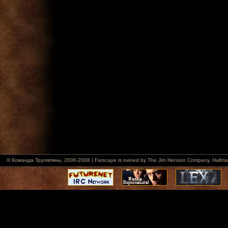
© Команда Труляляны, 2006-2008 | Farscape is owned by The Jim Henson Company, Hallmark Ent