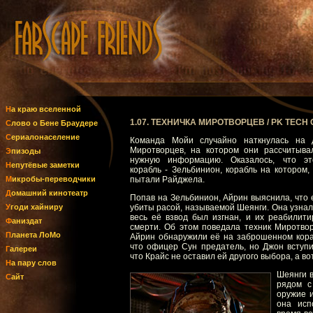
На краю вселенной
1.07. ТЕХНИЧКА МИРОТВОРЦЕВ / PK TECH 
Слово о Бене Браудере
Сериалонаселение
Команда Мойи случайно наткнулась на 
Миротворцев, на котором они рассчитыва
Эпизоды
нужную информацию. Оказалось, что эт
Непутёвые заметки
корабль - Зельбинион, корабль на котором, 
Микробы-переводчики
пытали Райджела.
Домашний кинотеатр
Попав на Зельбинион, Айрин выяснила, что
Угоди хайниру
убиты расой, называемой Шеянги. Она узнала
весь её взвод был изгнан, и их реабилити
Фаниздат
смерти. Об этом поведала техник Миротво
Планета ЛоМо
Айрин обнаружили её на заброшенном кораб
что офицер Сун предатель, но Джон вступи
Галереи
что Крайс не оставил ей другого выбора, а во
На пару слов
Шеянги в
Сайт
рядом с
оружие и
она исп