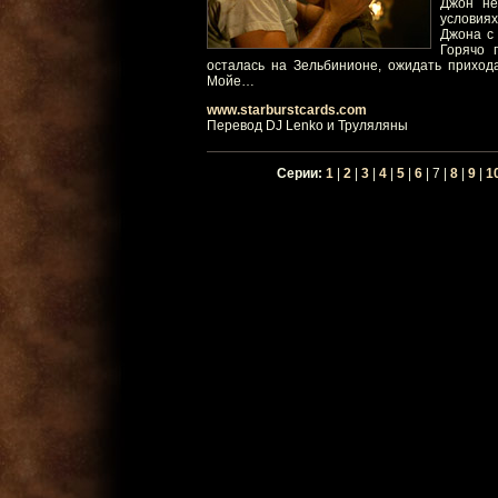
Джон не
условиях
Джона с 
Горячо 
осталась на Зельбинионе, ожидать приход
Мойе…
www.starburstcards.com
Перевод DJ Lenko и Труляляны
Серии:
1
|
2
|
3
|
4
|
5
|
6
| 7 |
8
|
9
|
1