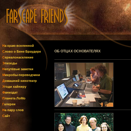
На краю вселенной
ОБ ОТЦАХ ОСНОВАТЕЛЯХ
Слово о Бене Браудере
Сериалонаселение
Эпизоды
Непутёвые заметки
Микробы-переводчики
Домашний кинотеатр
Угоди хайниру
Фаниздат
Планета ЛоМо
Галереи
На пару слов
Сайт