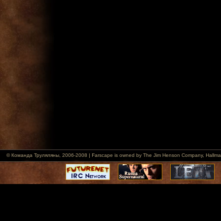
© Команда Труляляны, 2006-2008 | Farscape is owned by The Jim Henson Company, Hallmark Ent