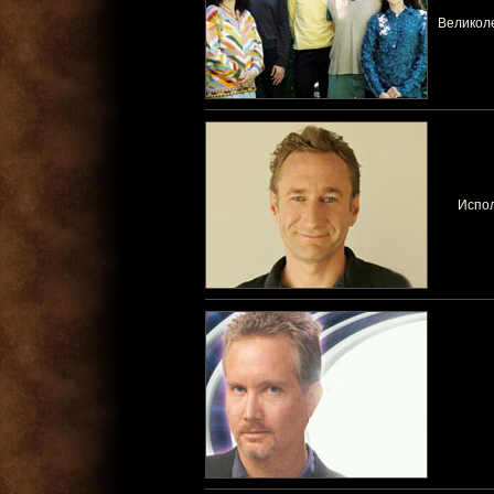
Великол
Испол