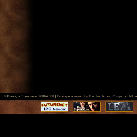
© Команда Труляляны, 2006-2008 | Farscape is owned by The Jim Henson Company, Hallmark Ent