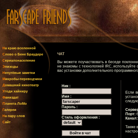
На краю вселенной
ЧАТ
Слово о Бене Браудере
Сериалонаселение
Вы можете поучаствовать в беседе поклонни
не знакомы с технологией IRC, используйте 
Эпизоды
вас установки дополнительного программног
Непутёвые заметки
Микробы-переводчики
Домашний кинотеатр
Ник :
Угоди хайниру
Если в
Имя :
устано
Фаниздат
следу
Планета ЛоМо
Пароль :
Серве
Галереи
Порт:
6
На пару слов
Стиль оформления :
Канал:
Сайт
Также 
настро