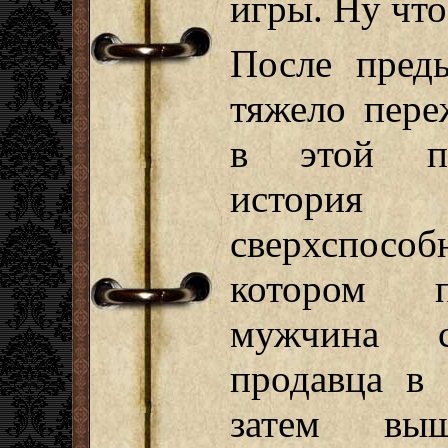
игры. Ну что
После пред
тяжело пере
в этой по
истор
сверхспосо
котором п
мужчина сн
продавца в 
затем выш