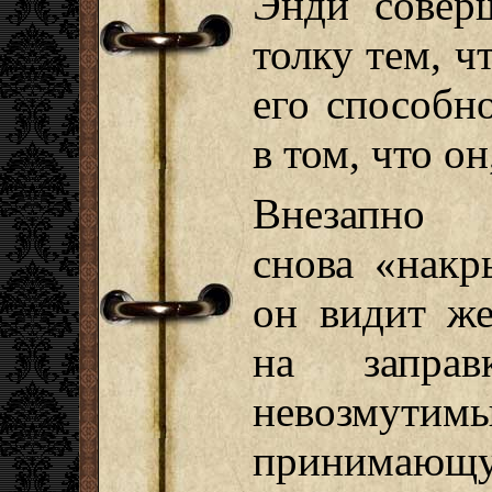
Энди совер
толку тем, ч
его способн
в том, что о
Внезапно
снова «накр
он видит ж
на заправ
невозмут
принимающу