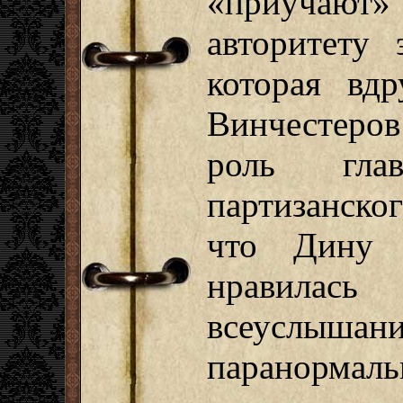
«приучают
авторитету 
которая вд
Винчестеро
роль гла
партизанско
что Дину 
нравилас
всеуслыша
паранормаль