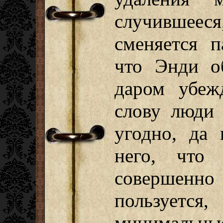
случившеес
сменяется п
что Энди о
даром убеж
слову люди 
угодно, да 
него, что
совершен
пользуется
минималь