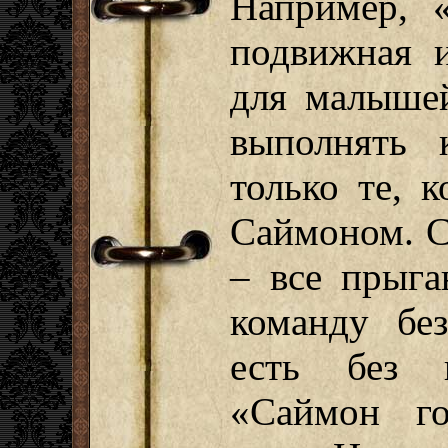
Например, 
подвижная и
для малышей
выполнять 
только те, 
Саймоном. С
– все прыга
команду бе
есть без п
«Саймон го