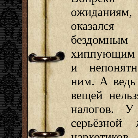
ожиданиям
оказался
бездомным
хиппующим ч
и непонятн
ним. А ведь
вещей нельз
налогов. У
серьёзной 
наркотико