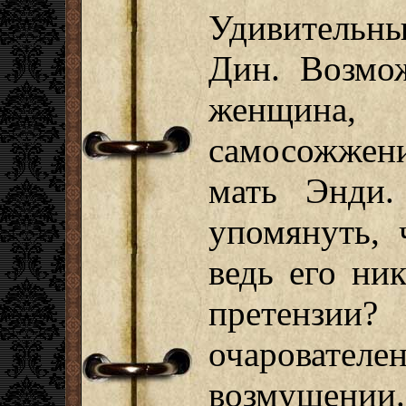
Удивительн
Дин. Возмож
женщин
самосожжени
мать Энди.
упомянуть, 
ведь его ни
претензи
очаровател
возмущении.