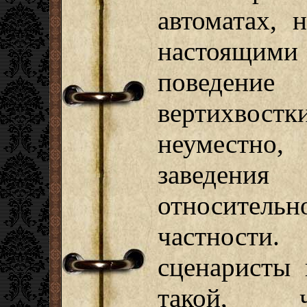
автоматах, 
настоящи
поведен
вертихвост
неуместно
заведени
относител
частности
сценаристы 
такой, ч