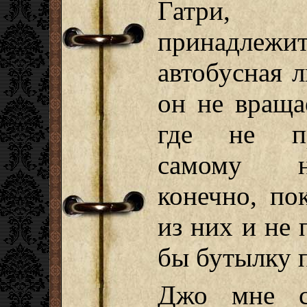
Гатри, г
принадлежи
автобусная 
он не враща
где не пр
самому не
конечно, по
из них и не 
бы бутылку п
Джо мне сн