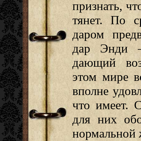
признать, чт
тянет. По 
даром пред
дар Энди –
дающий воз
этом мире в
вполне удовл
что имеет. С
для них об
нормальной 