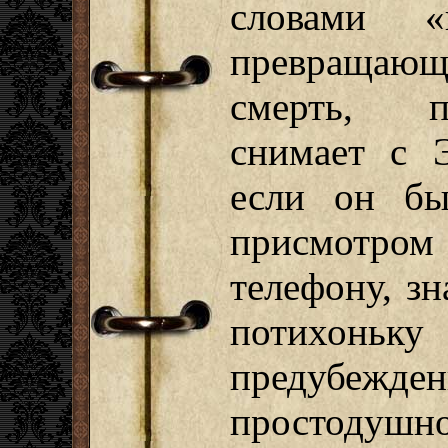
словами «
превращающ
смерть, п
снимает с Э
если он бы
присмотр
телефону, зн
потихонь
предубе
простодушн