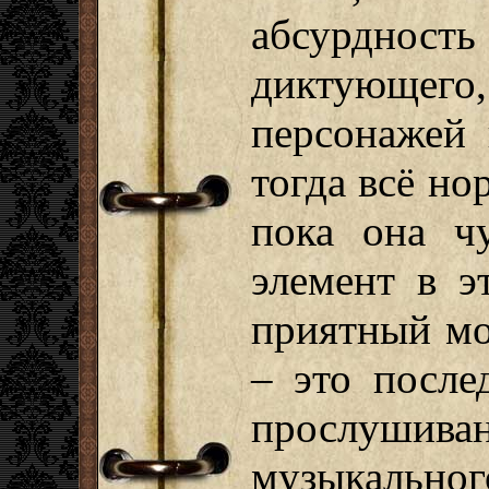
абсурдност
диктующе
персонажей 
тогда всё н
пока она ч
элемент в э
приятный мо
– это после
прослуши
музыкально