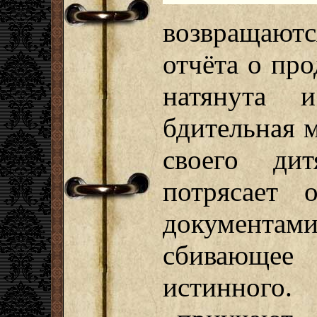
возвращают
отчёта о про
натянута и
бдительная 
своего дит
потрясает
документам
сбивающее
истинного