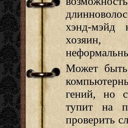
возможно
длинноволос
хэнд-мэйд 
хозяин, 
неформальны
Может быть
компьютерн
гений, но с
тупит на п
проверить с