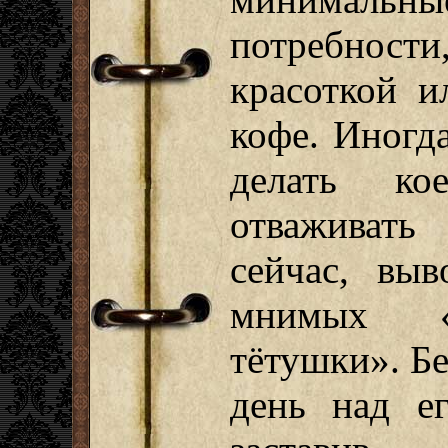
потребнос
красоткой и
кофе. Иногд
делать ко
отваживать
сейчас, вы
мнимых «а
тётушки». Бе
день над ег