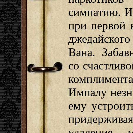
симпатию. И 
при первой 
джедайског
Вана. Забав
со счастлив
комплимент
Импалу незн
ему устроит
придерживая
удаления 