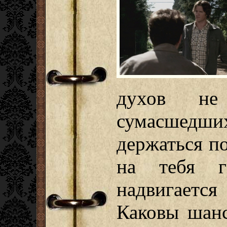
духов не
сумасшедши
держаться п
на тебя г
надвигается
Каковы шанс