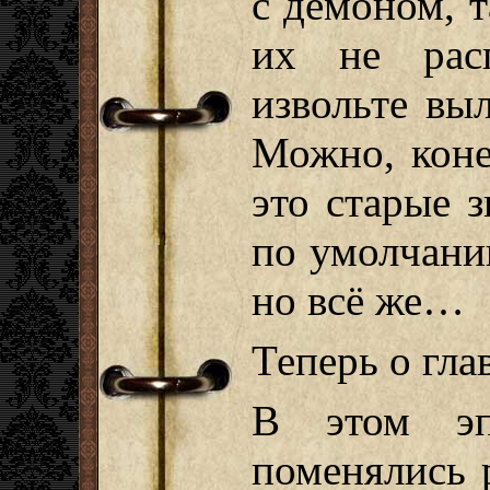
с демоном, т
их не рас
извольте выл
Можно, коне
это старые 
по умолчани
но всё же…
Теперь о гла
В этом эп
поменялись 