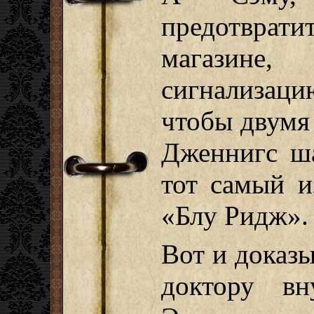
предотврат
магазине,
сигнализаци
чтобы двумя
Дженнигс ша
тот самый и
«Блу Ридж».
Вот и доказы
доктору вн