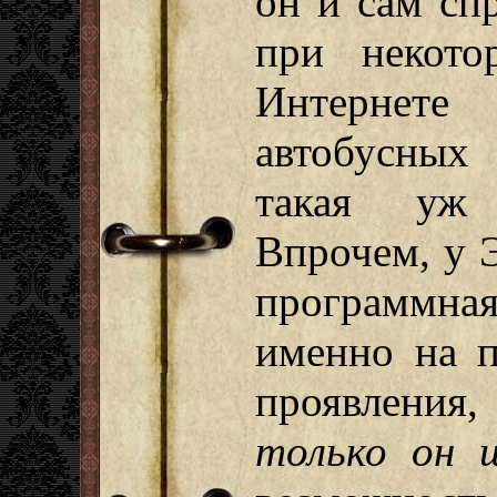
он и сам сп
при некото
Интернет
автобусных
такая уж 
Впрочем, у 
программная
именно на п
проявления
только он 