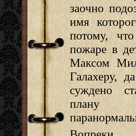
заочно подо
имя которо
потому, чт
пожаре в де
Максом Мил
Галахеру, д
суждено ст
плану Ж
паранормаль
Вопреки