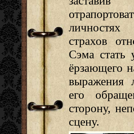
застави
отрапортов
личностях
страхов отн
Сэма стать 
ёрзающего н
выражения 
его обращ
сторону, не
сцену.