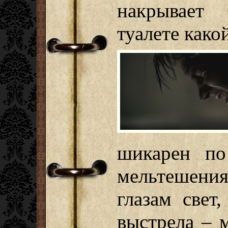
накрывает
туалете како
шикарен по
мельтешени
глазам свет
выстрела – 