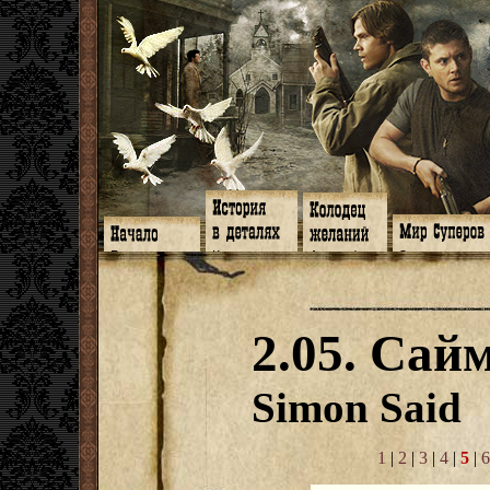
Главная
Книги
Арт-кафе
Знакомство
Программа
Галереи
Игромания
Обитатели
Гимн
Музыка
Клипы
Путеводитель
Форум
Видео
Фанфики
Семейное де
twitter
Субтитры
Аватарки
Дневник Джон
2.05. Сай
Facebook
Заметки
Обои
Арсенал
ЖЖ
Мысли
Фанарт
СИЗО
Радио
Откровение
Анекдоты
Суперы от и д
Гостевая
Истоки
Передоз
Дневник Джо
Simon Said
Страшилки
1
|
2
|
3
|
4
|
5
|
6