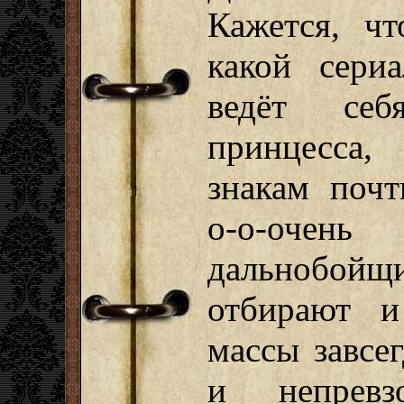
Кажется, ч
какой сери
ведёт себ
принцесса,
знакам почт
о-о-оч
дальнобойщи
отбирают и
массы завсе
и непревз