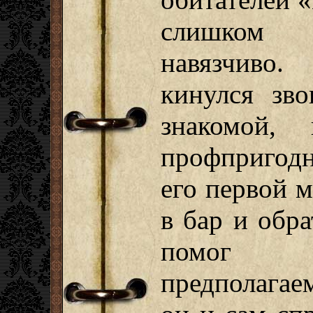
слишком 
навязчиво
кинулся зво
знакомой,
профпригодн
его первой 
в бар и обр
помог 
предполагае