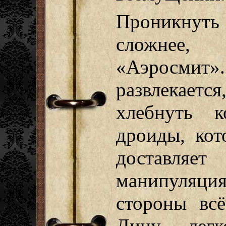
Проникнуть
сложнее,
«Аэросмит
развлекаетс
хлебнуть 
дроиды, ко
доставляет
манипуляци
стороны всё
Дину легк