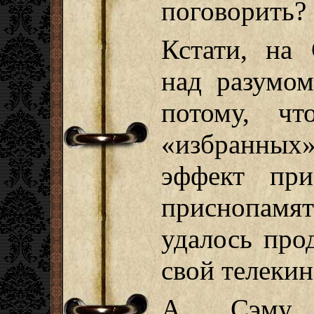
поговорить?
Кстати, на
над разумом
потому, ч
«избранных
эффект при
приснопамя
удалось про
свой телекин
А Сэму,