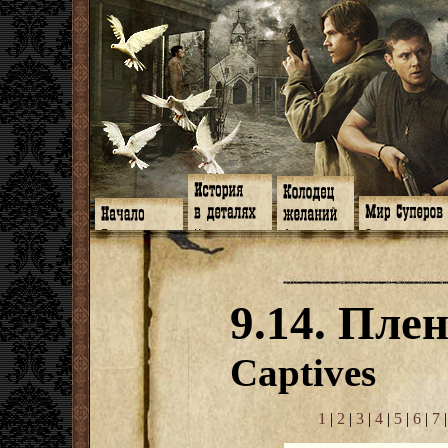
Главная
Книги
Арт-кафе
Знакомство
Программа
Галереи
Игромания
Обитатели
Гимн
Музыка
Клипы
Путеводитель
Форум
Видео
Фанфики
Семейное де
twitter
Субтитры
Аватарки
Дневник Джон
9.14. Пле
Facebook
Заметки
Обои
Арсенал
ЖЖ
Мысли
Фанарт
СИЗО
Радио
Откровение
Анекдоты
Суперы от и д
Гостевая
Истоки
Передоз
Дневник Джо
Captives
Страшилки
1
|
2
|
3
|
4
|
5
|
6
|
7