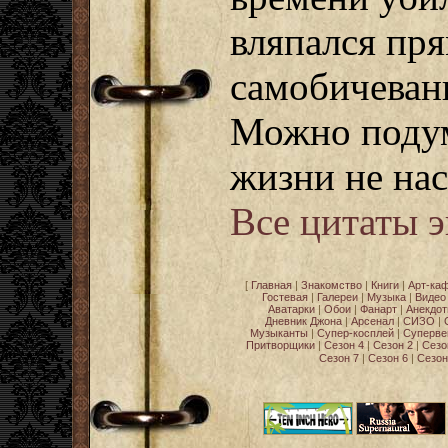
вляпался пря
самобичеван
Можно подум
жизни не на
Все цитаты 
[
Главная
|
Знакомство
|
Книги
|
Арт-ка
Гостевая
|
Галереи
|
Музыка
|
Видео
Аватарки
|
Обои
|
Фанарт
|
Анекдо
Дневник Джона
|
Арсенал
|
СИЗО
|
Музыканты
|
Супер-косплей
|
Суперве
Притворщики
|
Сезон 4
|
Сезон 2
|
Сезо
Сезон 7
|
Сезон 6
|
Сезон