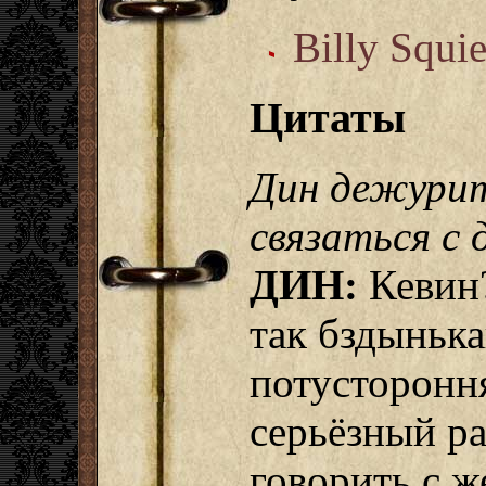
Billy Squie
Цитаты
Дин дежурит
связаться с 
ДИН:
Кевин?
так бздыньк
потустороння
серьёзный ра
говорить с ж