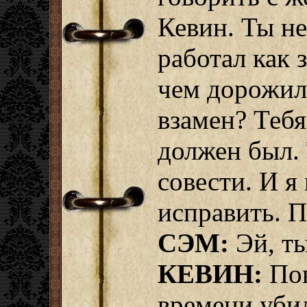
Кевин. Ты не
работал как 
чем дорожил 
взамен? Тебя
должен был. 
совести. И я
исправить. П
СЭМ:
Эй, ты
КЕВИН:
Пов
времени убил