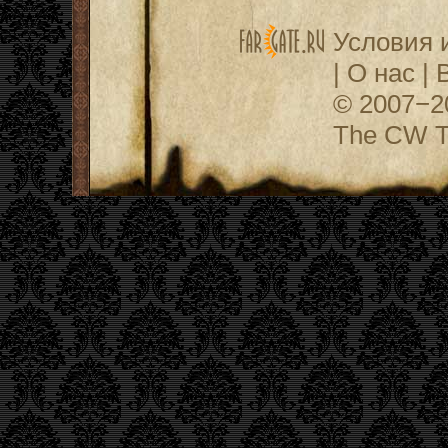
Условия 
|
О нас
|
© 2007−
The CW Te