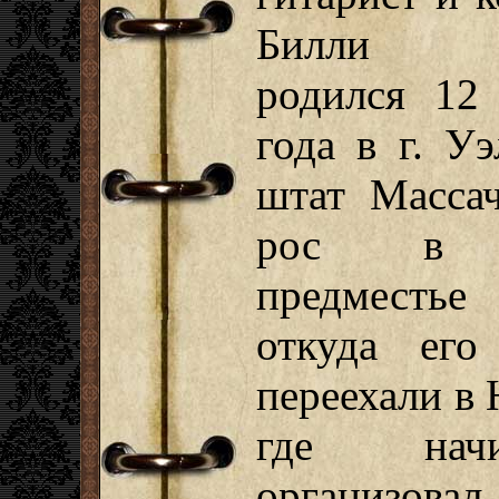
Билли С
родился 12
года в г. Уэ
штат Массач
рос в б
предместье
откуда его
переехали в
где начи
организова