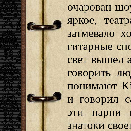
очарован шоу
яркое, теат
затмевало х
гитарные сп
свет вышел а
говорить лю
понимают Ki
и говорил с
эти парни 
знатоки свое