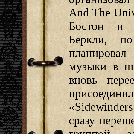
And The Univ
Бостон и 
Беркли, по
планировал
музыки в шк
вновь пере
присоед
«Sidewinde
сразу переше
группой з