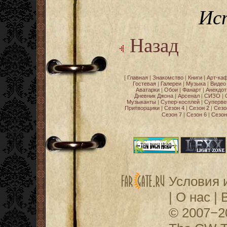
Ис
Назад
[
Главная
|
Знакомство
|
Книги
|
Арт-ка
Гостевая
|
Галереи
|
Музыка
|
Видео
Аватарки
|
Обои
|
Фанарт
|
Анекдо
Дневник Джона
|
Арсенал
|
СИЗО
|
Музыканты
|
Супер-косплей
|
Суперве
Притворщики
|
Сезон 4
|
Сезон 2
|
Сезо
Сезон 7
|
Сезон 6
|
Сезон
Условия 
|
О нас
|
© 2007−