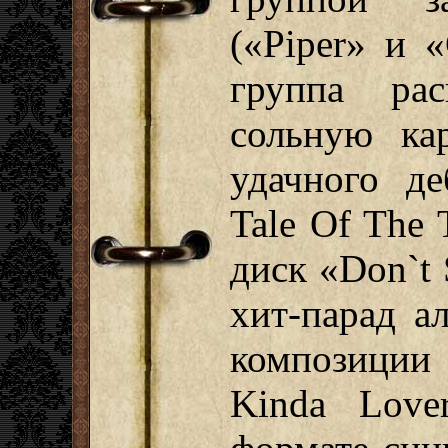
(«Piper» и «
группа ра
сольную ка
удачного д
Tale Of The 
диск «Don`t 
хит-парад а
композиции
Kinda Lov