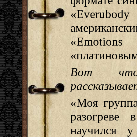
формате синг
«Everubody
американск
«Emotion
«платиновым
Вот чт
рассказывает
«Моя группа
разогреве 
научился 