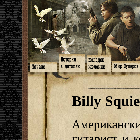
Главная
Книги
Арт-кафе
Знакомство
Программа
Галереи
Игромания
Обитатели
Гимн
Музыка
Клипы
Путеводитель
Форум
Видео
Фанфики
Семейное де
twitter
Субтитры
Аватарки
Дневник Джон
Billy Squi
Facebook
Заметки
Обои
Арсенал
ЖЖ
Мысли
Фанарт
СИЗО
Радио
Откровение
Анекдоты
Суперы от и д
Гостевая
Истоки
Передоз
Дневник Джо
Страшилки
Американск
гитарист и 