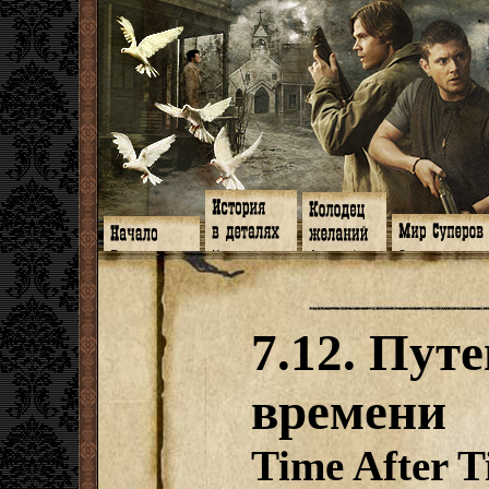
Главная
Книги
Арт-кафе
Знакомство
Программа
Галереи
Игромания
Обитатели
Гимн
Музыка
Клипы
Путеводитель
Форум
Видео
Фанфики
Семейное де
twitter
Субтитры
Аватарки
Дневник Джон
7.12. Пут
Facebook
Заметки
Обои
Арсенал
ЖЖ
Мысли
Фанарт
СИЗО
Радио
Откровение
Анекдоты
Суперы от и д
Гостевая
Истоки
Передоз
Дневник Джо
времени
Страшилки
Time After 