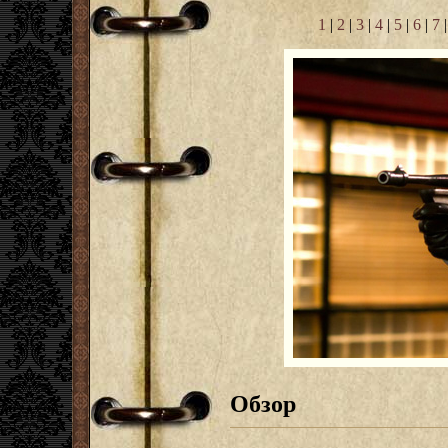
1
|
2
|
3
|
4
|
5
|
6
|
7
Обзор