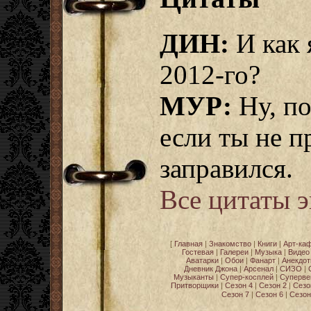
ДИН:
И как 
2012-го?
МУР:
Ну, по
если ты не п
заправился.
Все цитаты 
[
Главная
|
Знакомство
|
Книги
|
Арт-ка
Гостевая
|
Галереи
|
Музыка
|
Видео
Аватарки
|
Обои
|
Фанарт
|
Анекдо
Дневник Джона
|
Арсенал
|
СИЗО
|
Музыканты
|
Супер-косплей
|
Суперве
Притворщики
|
Сезон 4
|
Сезон 2
|
Сезо
Сезон 7
|
Сезон 6
|
Сезон