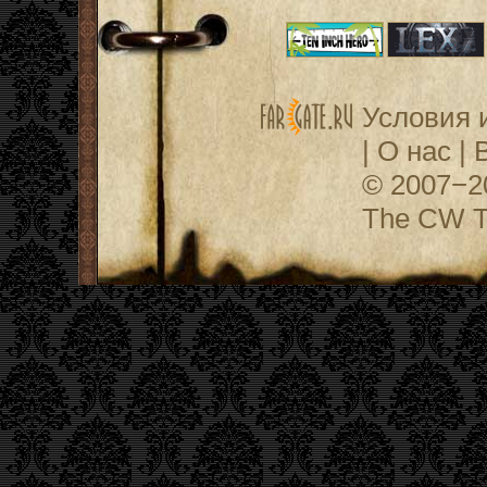
Условия 
|
О нас
|
© 2007−
The CW Te