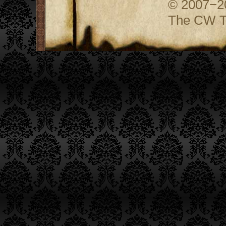
© 2007−
The CW Te