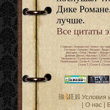
Дике Романе
лучше.
Все цитаты 
[
Главная
|
Знакомство
|
Книги
|
Арт-ка
Гостевая
|
Галереи
|
Музыка
|
Видео
Аватарки
|
Обои
|
Фанарт
|
Анекдо
Дневник Джона
|
Арсенал
|
СИЗО
|
Музыканты
|
Супер-косплей
|
Суперве
Притворщики
|
Сезон 4
|
Сезон 2
|
Сезо
Сезон 7
|
Сезон 6
|
Сезон
Условия 
|
О нас
|