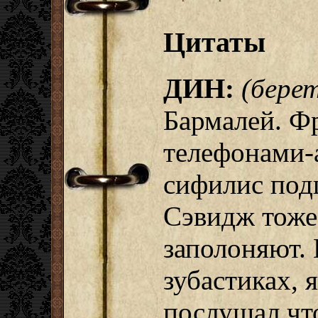
Цитаты
ДИН:
(бере
Бармалей. Фр
телефонами-а
сифилис под
Сэвидж тоже?
заполоняют. 
зубастиках, 
послушал чт