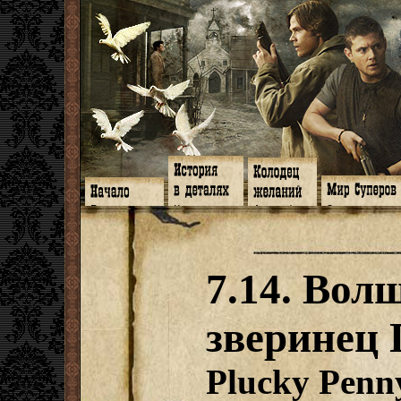
Главная
Книги
Арт-кафе
Знакомство
Программа
Галереи
Игромания
Обитатели
Гимн
Музыка
Клипы
Путеводитель
Форум
Видео
Фанфики
Семейное де
twitter
Субтитры
Аватарки
Дневник Джон
7.14. Во
Facebook
Заметки
Обои
Арсенал
ЖЖ
Мысли
Фанарт
СИЗО
Радио
Откровение
Анекдоты
Суперы от и д
Гостевая
Истоки
Передоз
Дневник Джо
зверинец
Страшилки
Plucky Penn