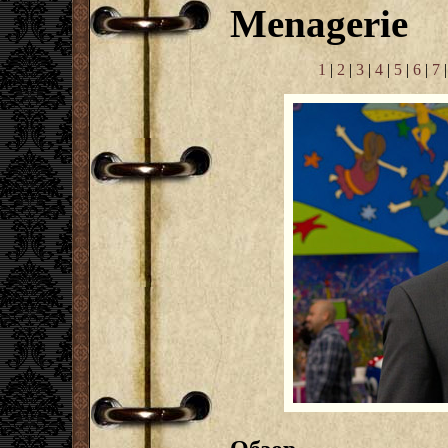
Menagerie
1
|
2
|
3
|
4
|
5
|
6
|
7