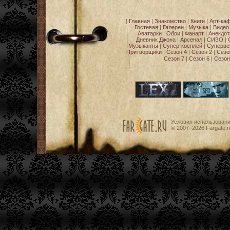
[
Главная
|
Знакомство
|
Книги
|
Арт-ка
Гостевая
|
Галереи
|
Музыка
|
Видео
Аватарки
|
Обои
|
Фанарт
|
Анекдо
Дневник Джона
|
Арсенал
|
СИЗО
|
Музыканты
|
Супер-косплей
|
Суперве
Притворщики
|
Сезон 4
|
Сезон 2
|
Сезо
Сезон 7
|
Сезон 6
|
Сезон
Условия использован
© 2007−2026
Fargate.r