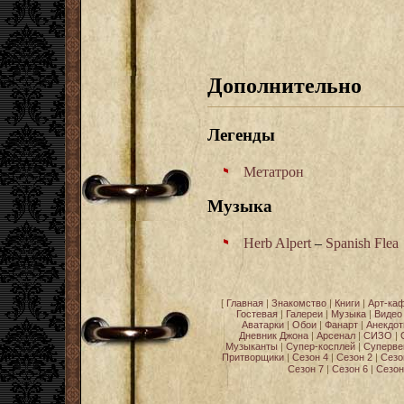
Дополнительно
Легенды
Метатрон
Музыка
Herb Alpert
–
Spanish Flea
[
Главная
|
Знакомство
|
Книги
|
Арт-ка
Гостевая
|
Галереи
|
Музыка
|
Видео
Аватарки
|
Обои
|
Фанарт
|
Анекдо
Дневник Джона
|
Арсенал
|
СИЗО
|
Музыканты
|
Супер-косплей
|
Суперве
Притворщики
|
Сезон 4
|
Сезон 2
|
Сезо
Сезон 7
|
Сезон 6
|
Сезон