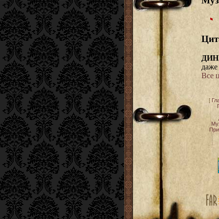
Муз
Цит
ДИН
даже
Все 
[
Гл
Му
При