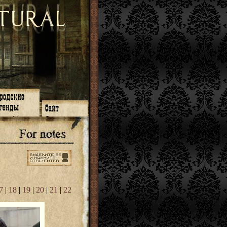
зон 14
О нас
зон 13
ЧаВо
зон 11
Поиск
зон 12
Ссылки
зон 10
Карта сайта
зон 9
зон 8
зон 7
зон 6
зон 5
7
|
18
|
19
|
20
|
21
|
22
⇐ ⇐