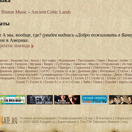
ыка
Bruton Music
–
Ancient Celtic Lands
аты
:
А мы, вообще, где?
(увидев надпись «Добро пожаловать в Ванк
 не в Америке.
цитаты эпизода
авная
|
Знакомство
|
Книги
|
Арт-кафе
|
Игромания
|
Программа
|
Гимн
|
Форум
|
twitter
|
Гостевая
|
Галереи
|
Музыка
|
Видео
|
Субтитры
|
Заметки
|
Мысли
|
Откровение
|
Исток
Аватарки
|
Обои
|
Фанарт
|
Анекдоты
|
Передоз
|
Страшилки
|
Обитатели
|
Путеводител
Дневник Джона
|
Арсенал
|
СИЗО
|
Суперы от и до
|
Дневник Джо
|
Интервью
|
Статьи
|
зыканты
|
Супер-косплей
|
Супервещички
|
Оч.умел.ручки
|
По ту сторону
|
Джон
|
Мэр
творщики
|
Сезон 4
|
Сезон 2
|
Сезон 3
|
Сезон 1
|
Сезон 13
|
Сезон 11
|
Сезон 12
|
Сезон
Сезон 7
|
Сезон 6
|
Сезон 5
|
⇐ ⇐ ⇐
|
О нас
|
ЧаВо
|
Поиск
|
Ссылки
|
Карта са
Условия использования
|
Пожертвования
|
О нас
|
В Контакте
| Сверхъест
© 2007−2026
Fargate.ru
| Supernatural ©
The CW Television Network
|
eng