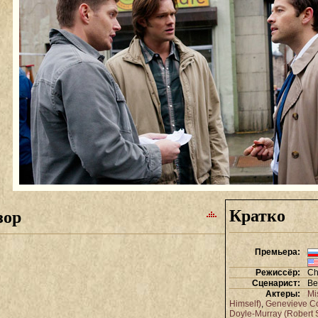
Кратко
зор
Премьера:
Режиссёр:
Ch
Сценарист:
Be
Актеры:
Mi
Himself)
,
Genevieve Co
Doyle-Murray (Robert 