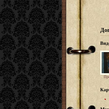
До
Вид
Пр
Кар