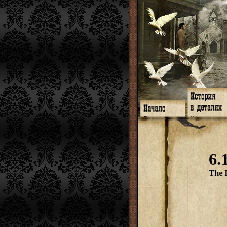
Главная
Книги
Программа
Галереи
Гимн
Музыка
Форум
Видео
twitter
Субтитры
6.
Facebook
Заметки
ЖЖ
Мысли
Радио
Откровение
The 
Гостевая
Истоки