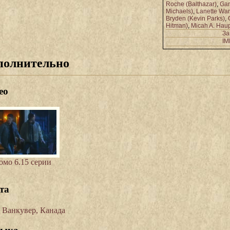
Roche (Balthazar)
,
Gar
Michaels)
,
Lanette War
Bryden (Kevin Parks)
,
Hitman)
,
Micah A. Haup
За
I
полнительно
ео
омо 6.15 серии
та
Ванкувер, Канада