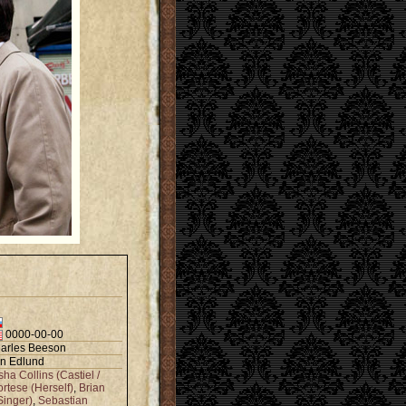
0000-00-00
arles Beeson
n Edlund
sha Collins (Castiel /
rtese (Herself)
,
Brian
Singer)
,
Sebastian