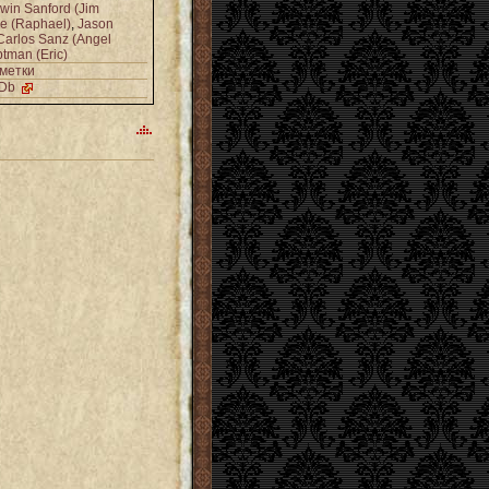
win Sanford (Jim
e (Raphael)
,
Jason
Carlos Sanz (Angel
tman (Eric)
метки
MDb