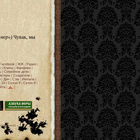
увер»)
Чувак, мы
Facebook
|
ЖЖ
|
Радио
|
и
|
Клипы
|
Фанфики
|
ь
|
Семейное дело
|
Актеры
|
Создатели
|
и
|
Дин
|
Сэм
|
Импала
|
 10
|
Сезон 9
|
Сезон 8
|
йта
|
]
ественное