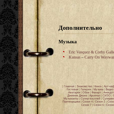
Дополнительно
Музыка
Eric Vasquez & Corby Gall
Kansas
–
Carry On Waywar
[
Главная
|
Знакомство
|
Книги
|
Арт-ка
Гостевая
|
Галереи
|
Музыка
|
Видео
Аватарки
|
Обои
|
Фанарт
|
Анекдо
Дневник Джона
|
Арсенал
|
СИЗО
|
Музыканты
|
Супер-косплей
|
Суперве
Притворщики
|
Сезон 4
|
Сезон 2
|
Сезо
Сезон 7
|
Сезон 6
|
Сезон