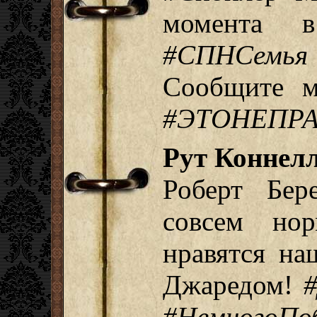
момента в
#СПНСемья
Сообщите 
#ЭТОНЕПР
Рут Коннелл
Роберт Бер
совсем но
нравятся на
Джаредом!
#НемногоПо