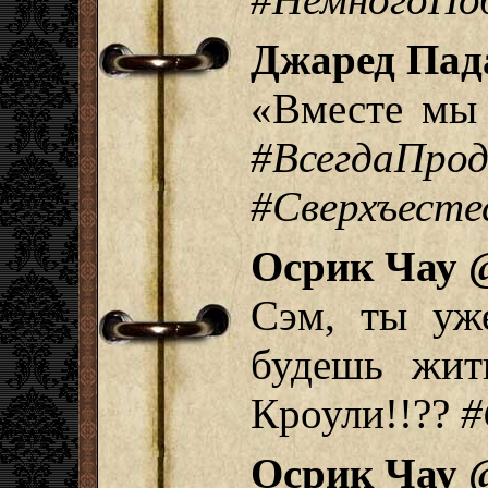
Джаред Пад
«Вместе мы 
#ВсегдаПро
#Сверхъесте
Осрик Чау 
Сэм, ты уж
будешь жит
Кроули!!??
#
Осрик Чау 