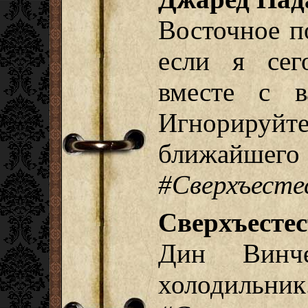
Восточное п
если я сег
вместе с в
Игнорируй
ближайшего
#Сверхъесте
Сверхъесте
Дин Винче
холоди