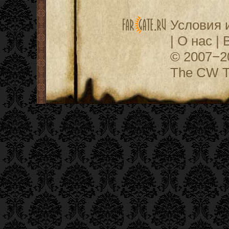
Условия 
|
О нас
|
© 2007−
The CW Te