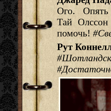
Ого. Опять
Тай Олссон 
помочь!
#Св
Рут Коннелл
#Шотландс
#Достаточн