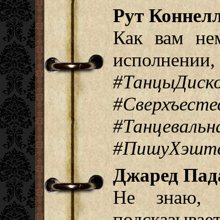
Рут Коннелл
Как вам не
исполнении
#ТанцыДи
#Сверхъесте
#Танцевальн
#ПишуХэште
Джаред Пад
Не знаю, 
подсказывает