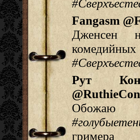
#Сверхъесте
Fangasm @
Дженсен н
комедийны
#Сверхъесте
Рут Кон
@RuthieCon
Обожаю
#голубыетен
гримера