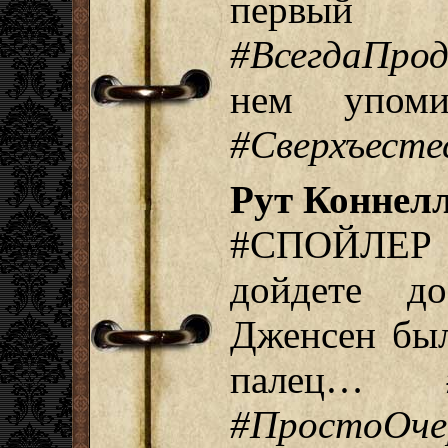
первый
#ВсегдаПро
нем упомин
#Сверхъесте
Рут Коннелл
#СПОЙЛЕР 
дойдете д
Дженсен был
палец…
#ПростоОче