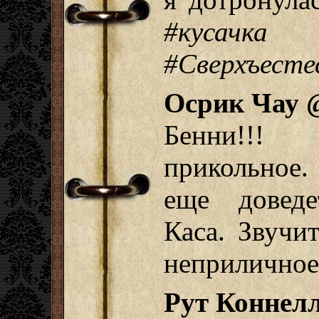
#куса
#Сверхъесте
Осрик Чау 
Бенни!!!
прикольное
еще доведе
Каса. Звучит
неприлично
Рут Коннелл