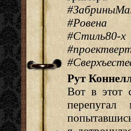
#ЗабриныМа
#Ровена
#Стиль80-х
#проектвер
#Сверхъесте
Рут Коннелл
Вот в этот
перепугал 
попытавшись 
я дотронула