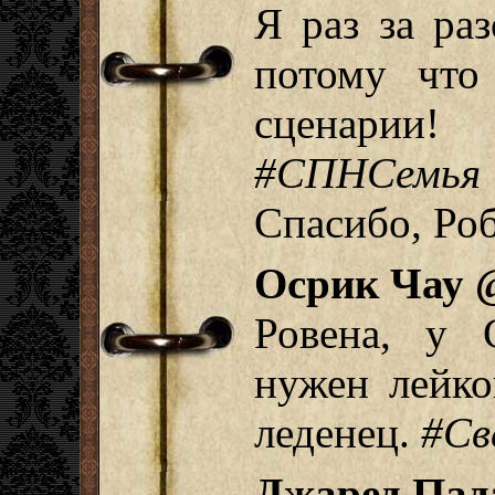
Я раз за ра
потому что
сценарии
#СПНСемь
Спасибо, Роб
Осрик Чау 
Ровена, у 
нужен лейко
леденец.
#Св
Джаред Пад