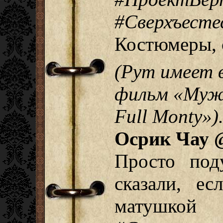
#Сверхъес
Костюмеры, 
(Рут имеет 
фильм «Муж
Full Monty»)
Осрик Чау 
Просто по
сказали, е
матуш