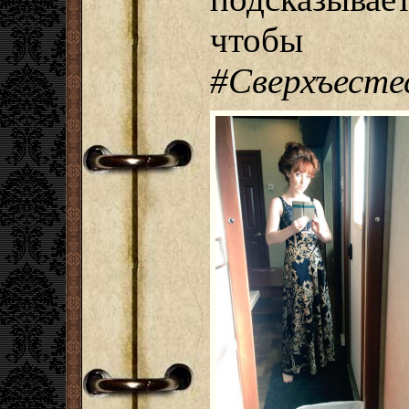
чтобы м
#Сверхъесте