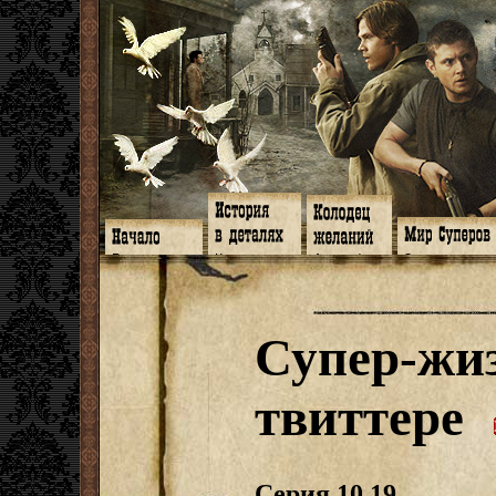
Главная
Книги
Арт-кафе
Знакомство
Программа
Галереи
Игромания
Обитатели
Гимн
Музыка
Клипы
Путеводитель
Форум
Видео
Фанфики
Семейное де
twitter
Субтитры
Аватарки
Дневник Джон
Супер-жи
Facebook
Заметки
Обои
Арсенал
ЖЖ
Мысли
Фанарт
СИЗО
Радио
Откровение
Анекдоты
Суперы от и д
Гостевая
Истоки
Передоз
Дневник Джо
твиттере
Страшилки
Серия 10.19