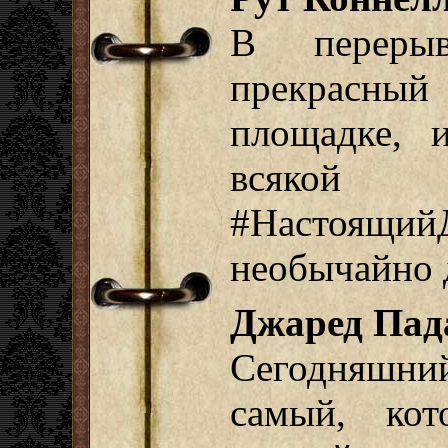
В переры
прекрасный
площадке, 
всяк
#Настоящ
необычайно
Джаред Пад
Сегодняшний
самый, ко