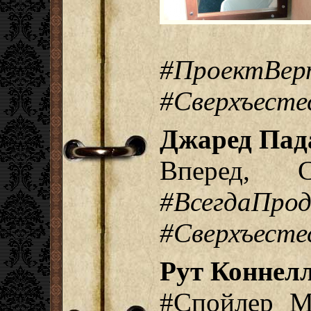
#ПроектВер
#Сверхъесте
Джаред Пад
Вперед, 
#ВсегдаПро
#Сверхъесте
Рут Коннелл
#Спойлер М