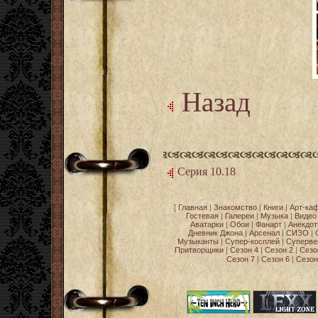
Назад
Серия 10.18
[
Главная
|
Знакомство
|
Книги
|
Арт-ка
Гостевая
|
Галереи
|
Музыка
|
Видео
Аватарки
|
Обои
|
Фанарт
|
Анекдо
Дневник Джона
|
Арсенал
|
СИЗО
|
Музыканты
|
Супер-косплей
|
Суперве
Притворщики
|
Сезон 4
|
Сезон 2
|
Сезо
Сезон 7
|
Сезон 6
|
Сезон