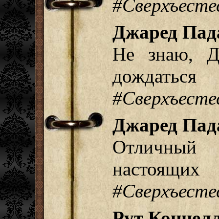
#Сверхъесте
Джаред Пад
Не знаю, 
дождат
#Сверхъесте
Джаред Пад
Отличный 
настоящих
#Сверхъесте
Рут Коннелл