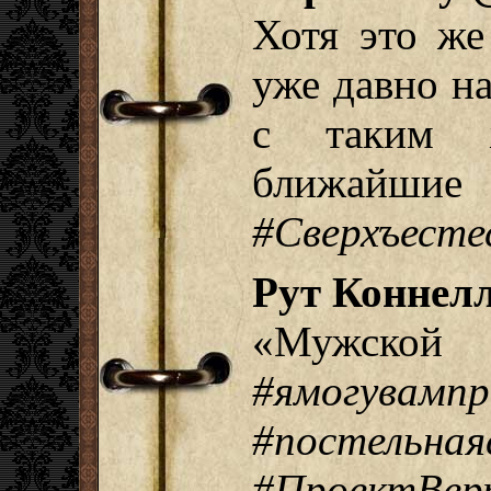
Хотя это ж
уже давно на
с таким 
ближай
#Сверхъесте
Рут Коннелл
«Мужск
#ямогувампр
#постельн
#ПроектВер