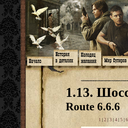
Главная
Книги
Арт-кафе
Знакомство
Программа
Галереи
Игромания
Обитатели
Гимн
Музыка
Клипы
Путеводитель
Форум
Видео
Фанфики
Семейное де
twitter
Субтитры
Аватарки
Дневник Джон
1.13. Шосс
Facebook
Заметки
Обои
Арсенал
ЖЖ
Мысли
Фанарт
СИЗО
Радио
Откровение
Анекдоты
Суперы от и д
Гостевая
Истоки
Передоз
Дневник Джо
Route 6.6.6
Страшилки
1
|
2
|
3
|
4
|
5
|
6