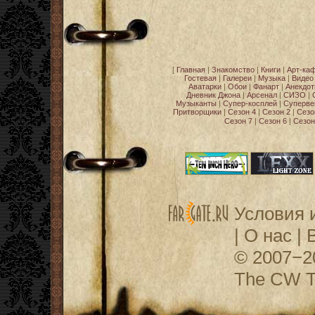
[
Главная
|
Знакомство
|
Книги
|
Арт-ка
Гостевая
|
Галереи
|
Музыка
|
Видео
Аватарки
|
Обои
|
Фанарт
|
Анекдо
Дневник Джона
|
Арсенал
|
СИЗО
|
Музыканты
|
Супер-косплей
|
Суперве
Притворщики
|
Сезон 4
|
Сезон 2
|
Сезо
Сезон 7
|
Сезон 6
|
Сезон
Условия 
|
О нас
|
© 2007−
The CW Te