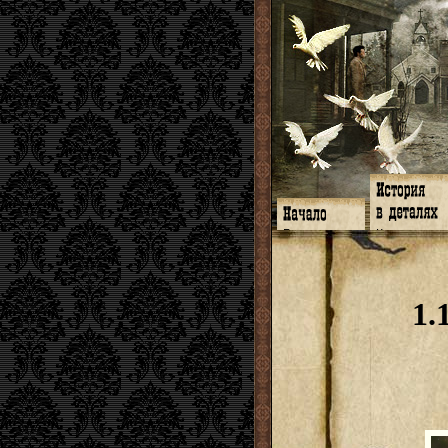
Главная
Книги
Программа
Галереи
Гимн
Музыка
Форум
Видео
twitter
Субтитры
1.
Facebook
Заметки
ЖЖ
Мысли
Радио
Откровение
Гостевая
Истоки