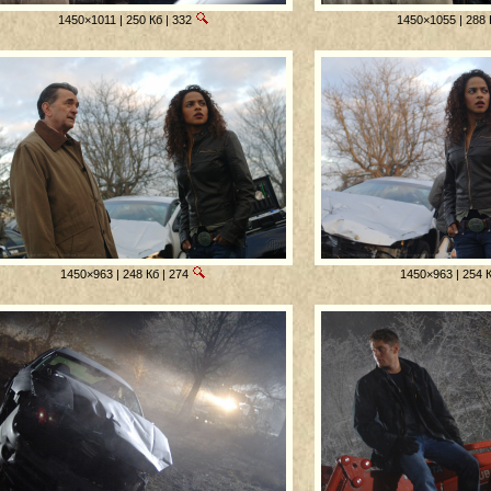
1450×1011 | 250 Кб | 332
1450×1055 | 288 
1450×963 | 248 Кб | 274
1450×963 | 254 К