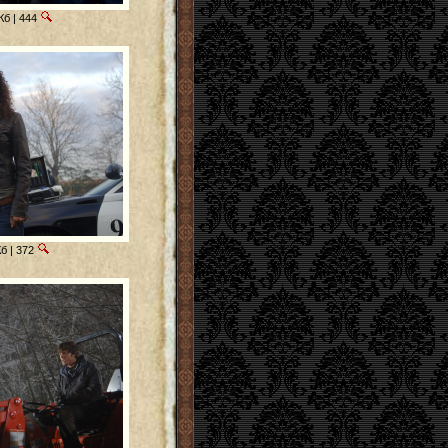
Кб | 444
б | 372