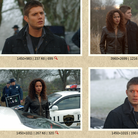
1450×983 | 237 Кб | 699
3960×2699 | 1216 
1450×1011 | 267 Кб | 320
1450×1015 | 190 