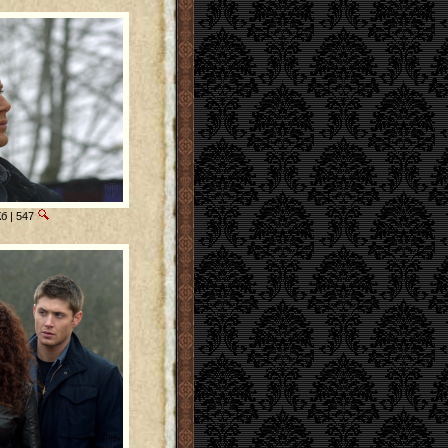
б | 547