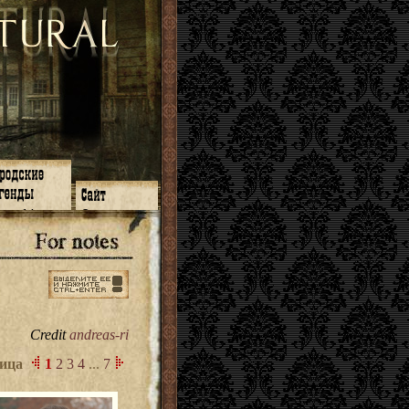
зон 14
О нас
зон 13
ЧаВо
зон 11
Поиск
зон 12
Ссылки
зон 10
Карта сайта
зон 9
зон 8
зон 7
зон 6
Credit
andreas-ri
зон 5
⇐ ⇐
ица
1
2
3
4
...
7