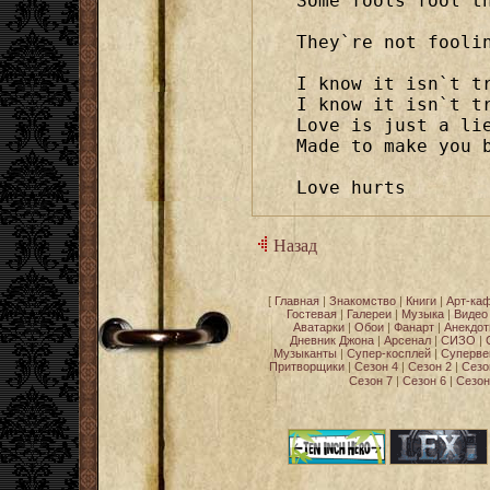
Some fools fool th
They`re not foolin
I know it isn`t tr
I know it isn`t tr
Love is just a lie
Made to make you b
Love hurts
Назад
[
Главная
|
Знакомство
|
Книги
|
Арт-ка
Гостевая
|
Галереи
|
Музыка
|
Видео
Аватарки
|
Обои
|
Фанарт
|
Анекдо
Дневник Джона
|
Арсенал
|
СИЗО
|
Музыканты
|
Супер-косплей
|
Суперве
Притворщики
|
Сезон 4
|
Сезон 2
|
Сезо
Сезон 7
|
Сезон 6
|
Сезон