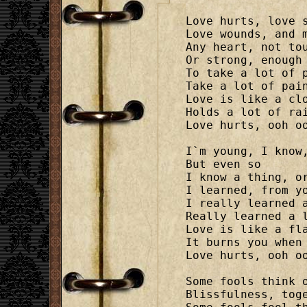
Love hurts, love s
Love wounds, and m
Any heart, not tou
Or strong, enough

To take a lot of p
Take a lot of pain
Love is like a clo
Holds a lot of rai
Love hurts, ooh oo
I`m young, I know,
But even so

I know a thing, or
I learned, from yo
I really learned a
Really learned a l
Love is like a fla
It burns you when 
Love hurts, ooh oo
Some fools think o
Blissfulness, toge