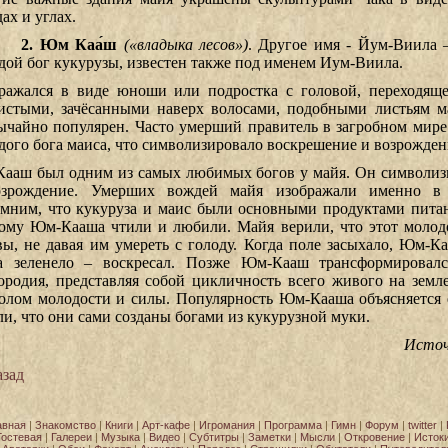
ах и углах.
2.
Юм Каа́ш
(«владыка лесов»)
. Другое имя - Йум-Виила 
дой бог кукурузы, известен также под именем Иум-Виила.
ражался в виде юноши или подростка с головой, переходяще
истыми, зачёсанными наверх волосами, подобными листьям ма
ычайно популярен. Часто умерший правитель в загробном мире
дого бога маиса, что символизировало воскрешение и возрожден
ааш был одним из самых любимых богов у майя. Он символиз
зрождение. Умерших вождей майя изображали именно в
мним, что кукуруза и маис были основными продуктами питан
ому Юм-Кааша чтили и любили. Майя верили, что этот молодо
вы, не давая им умереть с голоду. Когда поле засыхало, Юм-Ка
а зеленело – воскресал. Позже Юм-Кааш трансформировал
ородия, представляя собой цикличность всего живого на земл
олом молодости и силы. Популярность Юм-Кааша объясняется 
ли, что они сами созданы богами из кукурузной муки.
Исто
зад
авная
|
Знакомство
|
Книги
|
Арт-кафе
|
Игромания
|
Программа
|
Гимн
|
Форум
|
twitter
|
Гостевая
|
Галереи
|
Музыка
|
Видео
|
Субтитры
|
Заметки
|
Мысли
|
Откровение
|
Исток