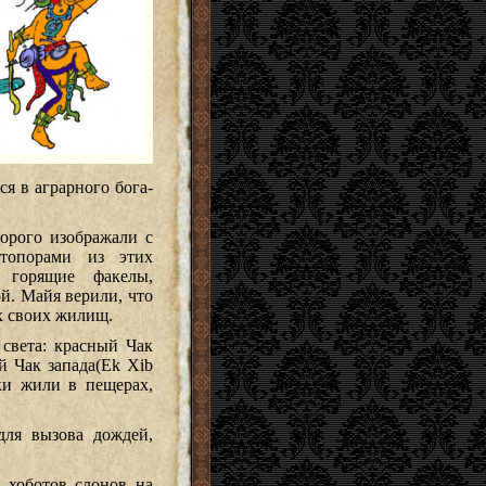
я в аграрного бога-
торого изображали с
топорами из этих
 горящие факелы,
й. Майя верили, что
ах своих жилищ.
света: красный Чак
й Чак запада(Ek Xib
ки жили в пещерах,
для вызова дождей,
 хоботов слонов на