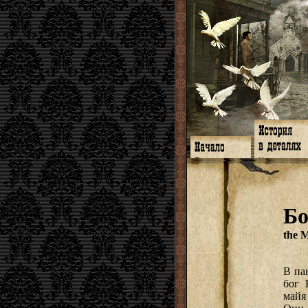
Главная
Книги
Программа
Галереи
Гимн
Музыка
Форум
Видео
twitter
Субтитры
Бо
Facebook
Заметки
ЖЖ
Мысли
Радио
Откровение
the 
Гостевая
Истоки
В па
бог 
майя