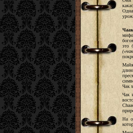
Они 
кака
Одна
урож
Чаа
мифо
бого
это 
(«ча
покр
Майя
дли
пре
симв
Чак 
Чак 
вост
Chaa
прир
На о
кото
Мног