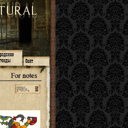
зон 14
О нас
зон 13
ЧаВо
зон 11
Поиск
зон 12
Ссылки
зон 10
Карта сайта
зон 9
зон 8
зон 7
зон 6
зон 5
⇐ ⇐