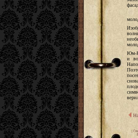
фасад
моло
Изоб
волн
необ
моло
Юм-К
и во
Напо
Поэт
посе
снов
плод
симв
вери
На
[
Гл