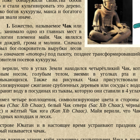
тоже обнаружили свойства бобов
о и стали культивировать это дерево.
ко богов кукурузы, маиса и богатого
ая звали иначе.
1.
Божество, называемое
Чак
или
к
, занимало одно из главных мест в
логии племени майя. Чак являлся
м дождей, грома и молнии. Сначала
был бог-покровитель вырубки лесов
к» означает «топор»)
под пахоту, позднее трансформировавшийс
овителя посевов кукурузы.
 верили, что в углах Земли находился четырёхликий Чак, ко
нным носом, голубым телом, змеями в уголках рта и 
смыкающихся. Также на рисунках Чака присутствовали
олизирующие сжигание срубленных деревьев или сосуды с водо
хранят воду в посудинах из тыквы, которую они ставили в 4 угл
имел четыре воплощения, символизирующие цвета и стороны 
ока
(Chac Xib Chaac)
, белый Чак севера
(Sac Xib Chaac)
, чёрны
c) и жёлтый Чак юга
(Kan Xib Chaac)
. Майя верили, что Ча
одных колодцах и лесах.
строве Юкатан и в настоящее время устраивают праздник 
рый называется чачак.
ие важные здания майя украшены скульптурами Чака в виде