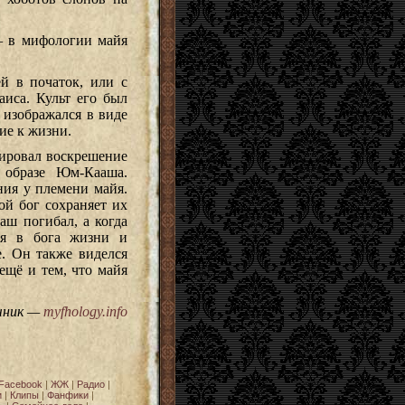
– в мифологии майя
й в початок, или с
иса. Культ его был
 изображался в виде
ие к жизни.
ировал воскрешение
 образе Юм-Кааша.
ия у племени майя.
й бог сохраняет их
аш погибал, а когда
ся в бога жизни и
е. Он также виделся
ещё и тем, что майя
чник —
myfhology.info
Facebook
|
ЖЖ
|
Радио
|
и
|
Клипы
|
Фанфики
|