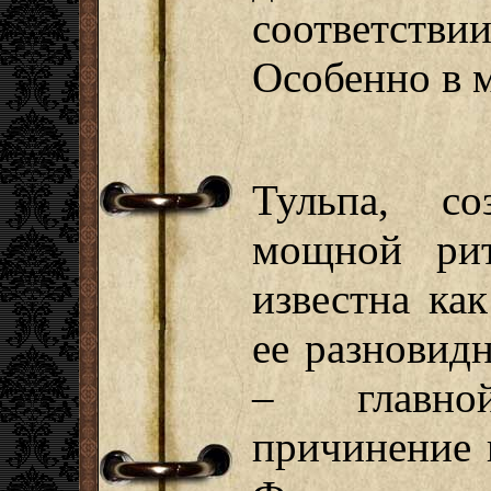
соответст
Особенно в 
Тульпа, со
мощной рит
известна ка
ее разновид
– главно
причинение 