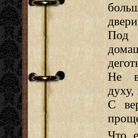
боль
двери
Под
домаш
дегот
Не в
духу,
С ве
проще
Что 