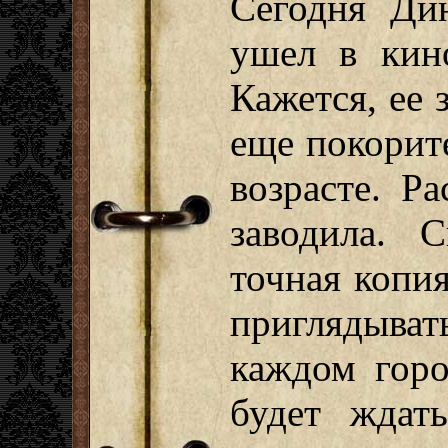
Сегодня Ди
ушел в кин
Кажется, ее 
еще покорите
возрасте. Р
заводила. 
точная копия
приглядывать
каждом горо
будет ждат