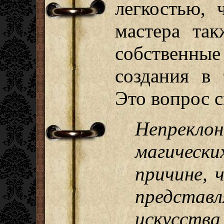
легкостью, 
мастера так
собствен
создания в 
Это вопрос с
Непреклон
магическ
причине, 
представ
искусства