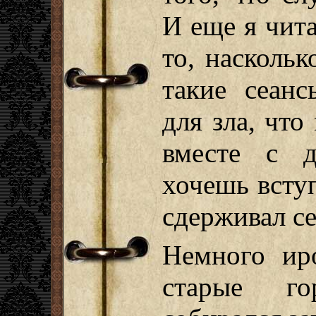
И еще я чита
то, наскольк
такие сеанс
для зла, чт
вместе с 
хочешь вступ
сдерживал се
Немного ир
старые го