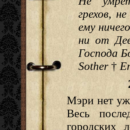
Не умре
грехов, н
ему ничего
ни от Де
Господа Б
Sother
†
E
Мэри нет уже
Весь посл
городских л