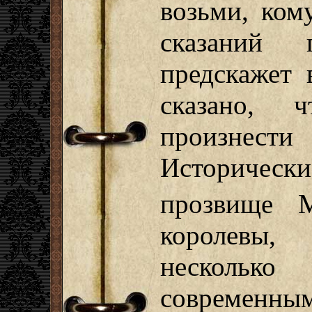
возьми, ком
сказаний 
предскажет 
сказано,
произнест
Исторически
прозвище 
королевы,
нескольк
современны