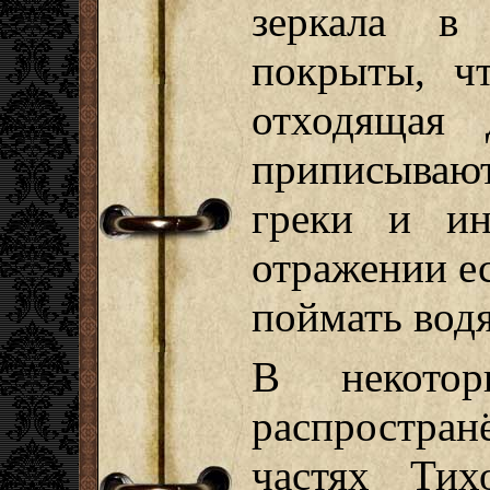
зеркала в
покрыты, ч
отходящая
приписываю
греки и ин
отражении е
поймать вод
В некотор
распростра
частях Ти