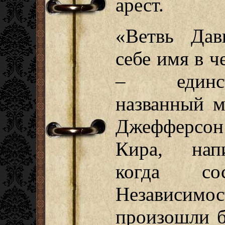
арест.
«Ветвь Дав
себе имя в ч
– единст
названный м
Джефферсон 
Кира, нап
когда сос
Независимо
произошли б