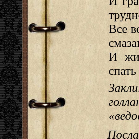
И гра
трудн
Все в
смаза
И жи
спать
Закл
голл
«ведо
Посланец,