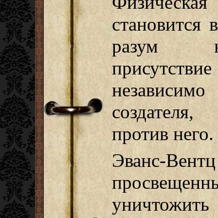
Физическ
становится 
разум н
присутствие 
независимо
создателя,
против него.
Эванс-В
просвещен
уничтожит