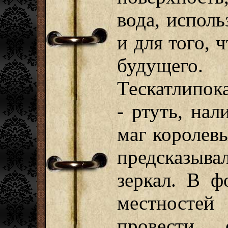
вода, исполь
и для того, 
будущего
Тескатлипок
- ртуть, на
маг королев
предсказыв
зеркал. В ф
местностей
провести 