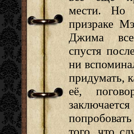
мести. Но
призраке Мэ
Джима все
спустя посл
ни вспоминал
придумать, к
её, погов
заключаетс
попробовать
того, что с