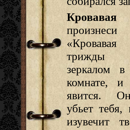
собирался за
Кровавая
произнеси
«Кровавая
трижды 
зеркалом в
комнате, и
явится. О
убьет тебя,
изувечит т