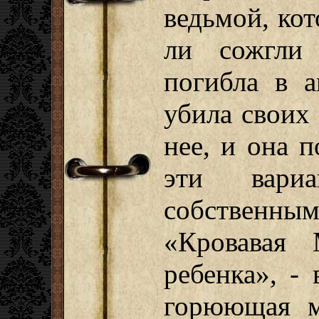
ведьмой, кот
ли сожгли
погибла в а
убила своих 
нее, и она 
эти вариа
собственн
«Кровавая 
ребенка», - 
горюющая м