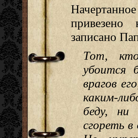
Начертанн
привезено
записано Па
Тот, кт
убоится 
врагов ег
каким-ли
беду, ни
сгореть в 