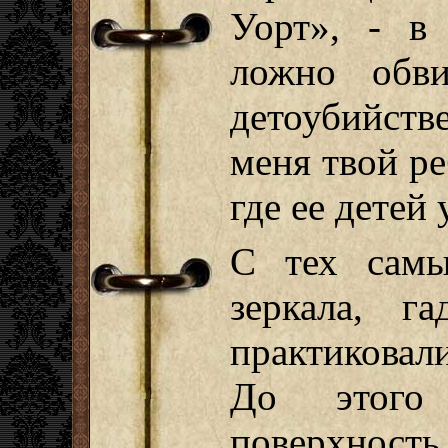
Уорт», - в
ложно обви
детоубийств
меня твой ре
где ее детей 
С тех самы
зеркала, г
практиковал
До этого
поверхност