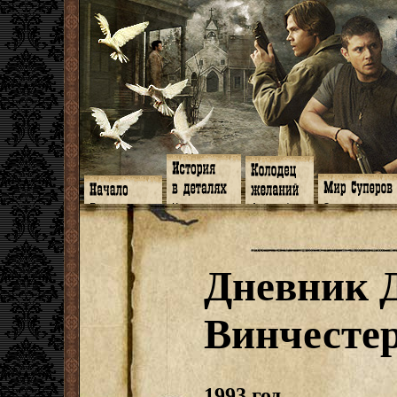
Главная
Книги
Арт-кафе
Знакомство
Программа
Галереи
Игромания
Обитатели
Гимн
Музыка
Клипы
Путеводитель
Форум
Видео
Фанфики
Семейное де
twitter
Субтитры
Аватарки
Дневник Джон
Дневник 
Facebook
Заметки
Обои
Арсенал
ЖЖ
Мысли
Фанарт
СИЗО
Радио
Откровение
Анекдоты
Суперы от и д
Гостевая
Истоки
Передоз
Дневник Джо
Винчесте
Страшилки
1993 год