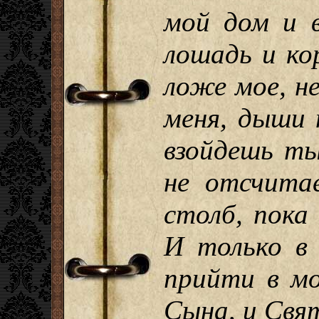
мой дом и в
лошадь и ко
ложе мое, н
меня, дыши 
взойдешь ты
не отсчита
столб, пока 
И только в
прийти в мо
Сына, и Свят