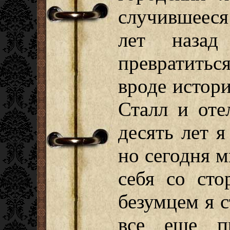
случившеес
лет назад
превратить
вроде истор
Сталл и оте
десять лет я
но сегодня 
себя со сто
безумцем я с
все еще п