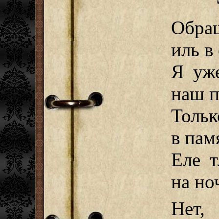
Обращ
иль в
Я уж
наш п
Тольк
в пам
Еле 
на но
Нет,