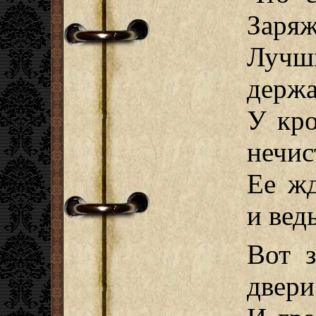
Заряж
Лучш
держа
У кро
нечис
Ее жд
и вед
Вот з
двери