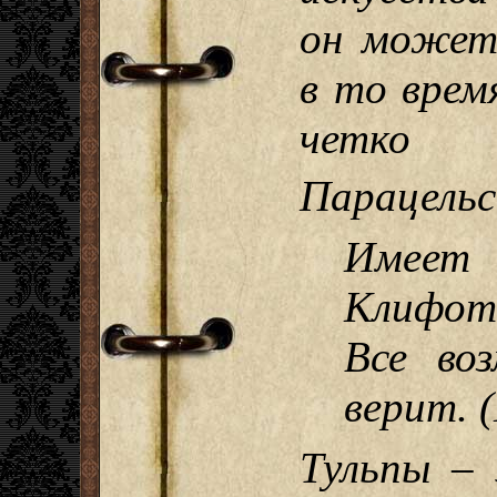
он может
в то время
четко
Парацельс
Имеет 
Клифот
Все во
верит.
Тульпы –