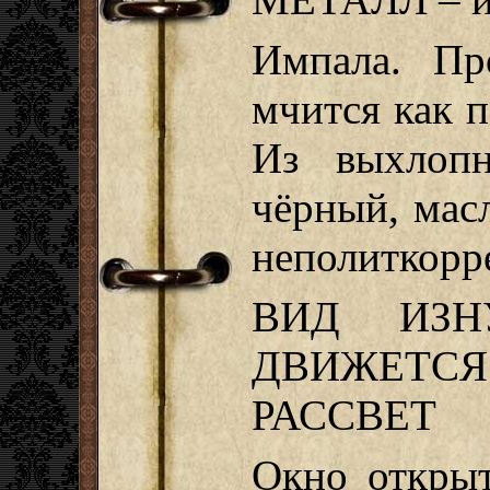
Импала. Пр
мчится как п
Из выхлопн
чёрный, мас
неполиткорр
ВИД ИЗН
ДВИЖЕТС
РАССВЕТ
Окно открыт