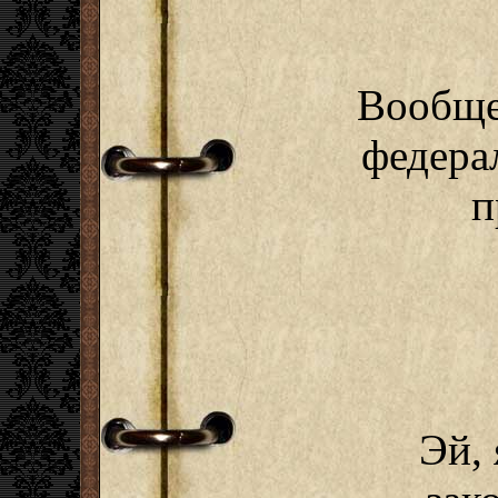
Вообще
федера
п
Эй,