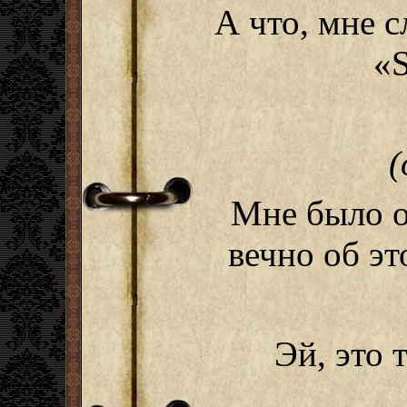
А что, мне 
«S
(
Мне было о
вечно об э
Эй, это 