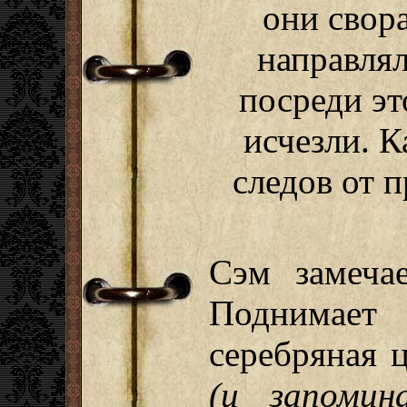
они свор
направлял
посреди э
исчезли. К
следов от п
Сэм замечае
Поднимает
серебряная 
(и запомин