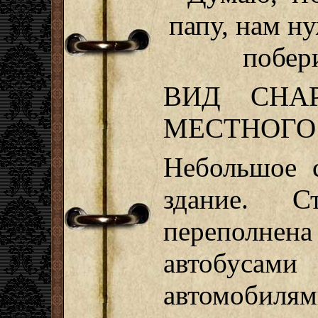
папу, нам ну
побери
ВИД СНАР
МЕСТНОГО
Небольшое 
здание. С
переполнен
автобус
автомобиля