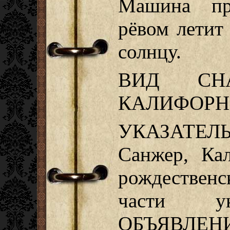
Машина при
рёвом летит
солнцу.
ВИД СНА
КАЛИФОРН
УКАЗАТЕЛЬ:
Санжер, Ка
рождествен
части ук
ОБЪЯВЛ