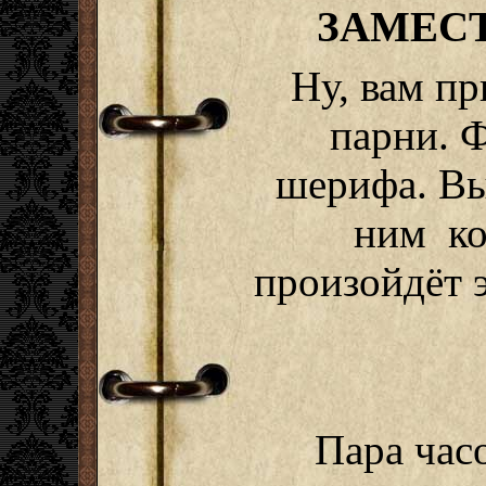
ЗАМЕС
Ну, вам пр
парни. 
шерифа. Вы
ним ког
произойдёт э
Пара час