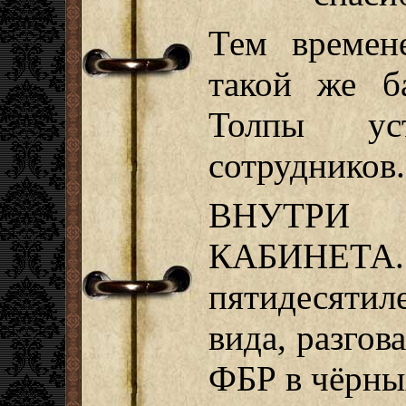
Тем времен
такой же б
Толпы уст
сотрудников.
ВНУТРИ
КАБИНЕТ
пятидесятил
вида, разгов
ФБР в чёрны