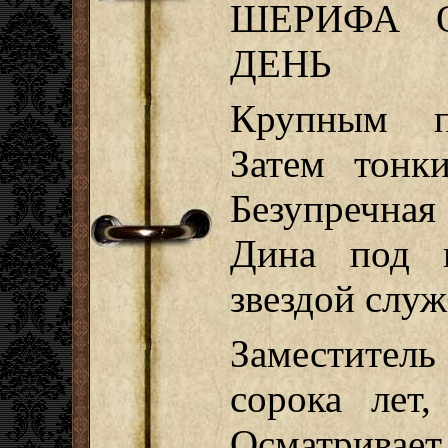
ШЕРИФА О
ДЕНЬ
Крупным пл
Затем тонк
Безупречная
Дина под п
звездой слу
Заместите
сорока лет,
Осматривает