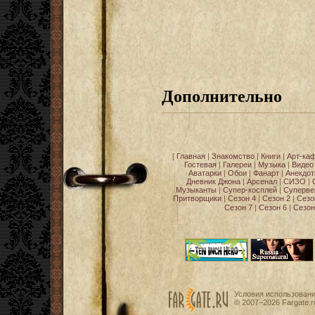
Дополнительно
[
Главная
|
Знакомство
|
Книги
|
Арт-ка
Гостевая
|
Галереи
|
Музыка
|
Видео
Аватарки
|
Обои
|
Фанарт
|
Анекдо
Дневник Джона
|
Арсенал
|
СИЗО
|
Музыканты
|
Супер-косплей
|
Суперве
Притворщики
|
Сезон 4
|
Сезон 2
|
Сезо
Сезон 7
|
Сезон 6
|
Сезон
Условия использован
© 2007−2026
Fargate.r