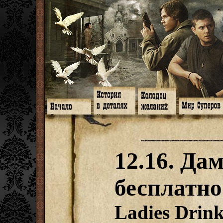
Главная
Книги
Арт-кафе
Знакомство
Программа
Галереи
Игромания
Обитатели
Гимн
Музыка
Клипы
Путеводитель
Форум
Видео
Фанфики
Семейное де
twitter
Субтитры
Аватарки
Дневник Джон
12.16. Да
Facebook
Заметки
Обои
Арсенал
ЖЖ
Мысли
Фанарт
СИЗО
Радио
Откровение
Анекдоты
Суперы от и д
Гостевая
Истоки
Передоз
Дневник Джо
бесплатно
Страшилки
Ladies Drink