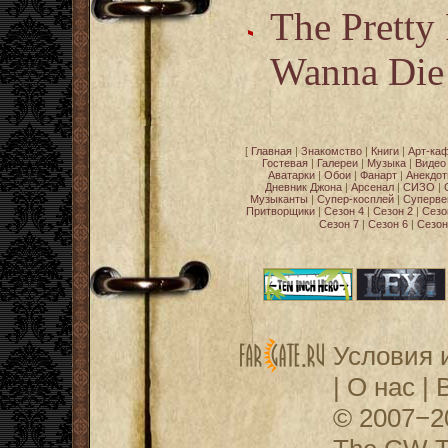
The Pretty
Wanna Die
[
Главная
|
Знакомство
|
Книги
|
Арт-ка
Гостевая
|
Галереи
|
Музыка
|
Видео
Аватарки
|
Обои
|
Фанарт
|
Анекдо
Дневник Джона
|
Арсенал
|
СИЗО
|
Музыканты
|
Супер-косплей
|
Суперве
Притворщики
|
Сезон 4
|
Сезон 2
|
Сезо
Сезон 7
|
Сезон 6
|
Сезон
Условия 
|
О нас
|
© 2007−