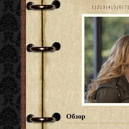
1
|
2
|
3
|
4
|
5
|
6
|
7
Обзор