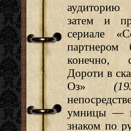
аудиторию 
затем и пр
сериале «С
партнером
конечно, 
Дороти в ск
Оз»
(19
непосредс
умницы — н
знаком по р