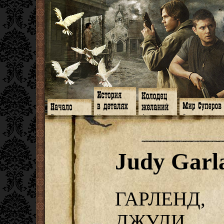
Главная
Книги
Арт-кафе
Знакомство
Программа
Галереи
Игромания
Обитатели
Гимн
Музыка
Клипы
Путеводитель
Форум
Видео
Фанфики
Семейное де
twitter
Субтитры
Аватарки
Дневник Джон
Judy Garl
Facebook
Заметки
Обои
Арсенал
ЖЖ
Мысли
Фанарт
СИЗО
Радио
Откровение
Анекдоты
Суперы от и д
Гостевая
Истоки
Передоз
Дневник Джо
Страшилки
ГАРЛЕНД,
ДЖУДИ