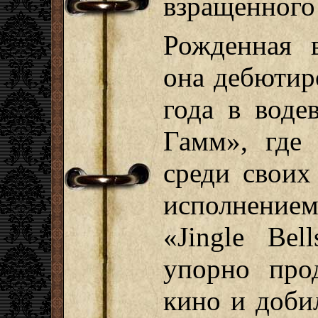
взращенного
Рожденная в
она дебютир
года в вод
Гамм», где 
среди своих
исполнение
«Jingle Bel
упорно про
кино и добил