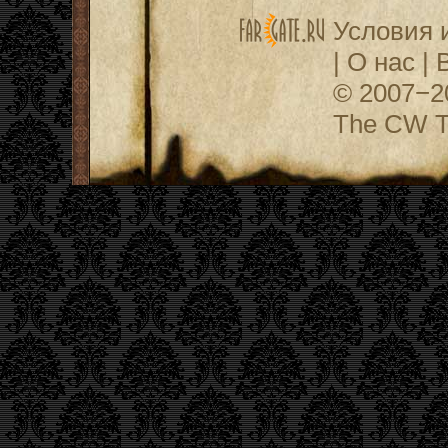
Условия 
|
О нас
|
© 2007−
The CW Te