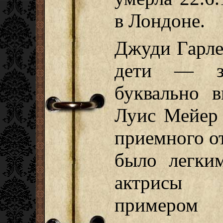
в Лондоне.
Джуди Гарле
дети — зв
буквально в
Луис Мейер 
приемного от
было легки
актрисы с
примером