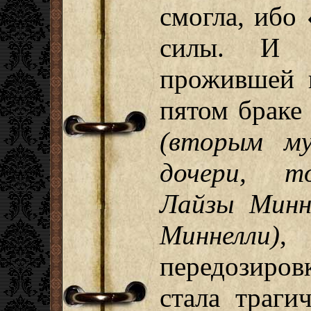
смогла, ибо
силы. И с
прожившей и
пятом браке
(вторым м
дочери, т
Лайзы Минн
Миннелли)
,
передозировк
стала траги