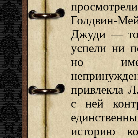
просмотрел
Голдвин-Мей
Джуди — то
успели ни п
но имен
непринужд
привлекла Л
с ней конт
единствен
историю к