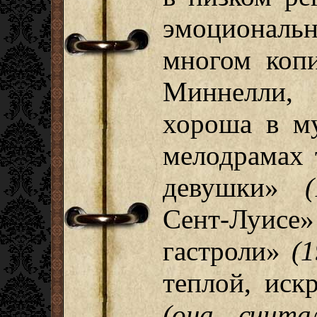
эмоциональ
многом коп
Миннелли,
хороша в м
мелодрамах 
девушки»
Сент-Луи
гастроли»
(1
теплой, иск
(она счита