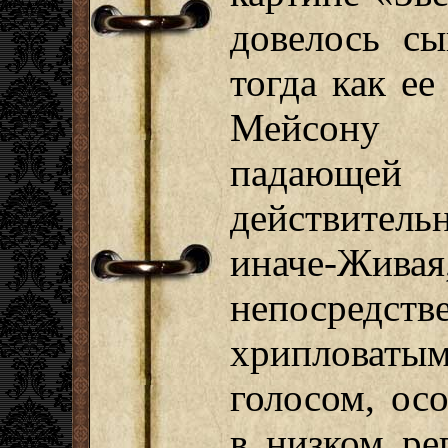
довелось сы
тогда как ее
Мейсону 
падающ
действител
иначе-Жи
непосредств
хрипловат
голосом, ос
в низком ре