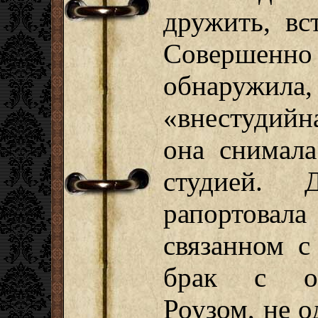
дружить, вс
Совершенн
обнаружил
«внестудийн
она снимала
студией. 
рапортова
связанном с
брак с ор
Роузом, не 