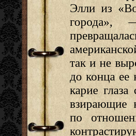
Элли из «В
города», 
превращ
американск
так и не выр
до конца ее
карие глаза
взирающие 
по отноше
контрастир