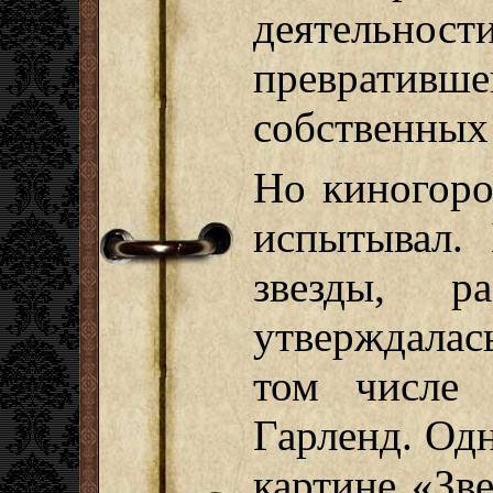
деятельн
превративш
собственных
Но киногоро
испытывал. 
звезды, ра
утверждала
том числе
Гарленд. Од
картине «Зв