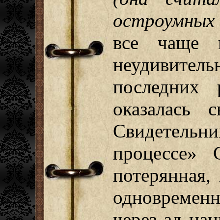
остроумных 
все чаще п
неудивите
последних
оказалась с
Свидетельн
процессе»
потерянная,
одновремен
через ад нац