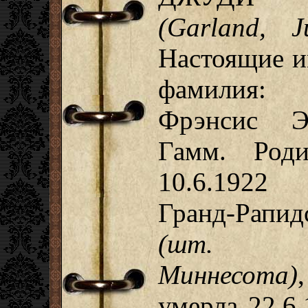
(Garland, J
Настоящие и
фамилия:
Фрэнсис Э
Гамм. Роди
10.6.192
Гранд-Рапид
(шт.
Миннесота)
,
умерла 22.6