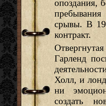
опоздания, 
пребывания
срывы. В 19
контракт.
Отвергнут
Гарленд пос
деятельност
Холл, и лон
ни эмоцион
создать н