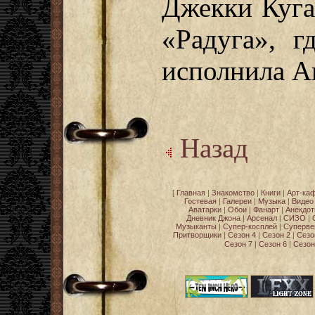
Джекки Куга
«Радуга», г
исполнила А
Назад
[
Главная
|
Знакомство
|
Книги
|
Арт-ка
Гостевая
|
Галереи
|
Музыка
|
Видео
Аватарки
|
Обои
|
Фанарт
|
Анекдо
Дневник Джона
|
Арсенал
|
СИЗО
|
Музыканты
|
Супер-косплей
|
Суперве
Притворщики
|
Сезон 4
|
Сезон 2
|
Сезо
Сезон 7
|
Сезон 6
|
Сезон