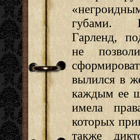
«негроидн
губами. К
Гарленд, по
не позвол
сформирова
вылился в ж
каждым ее ш
имела прав
которых при
также дикт