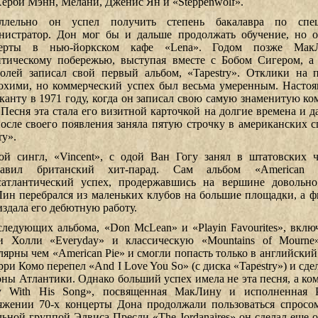
Херби Мэнн, Мелани, Дженис Ян и «Steppenwolf».
ллельно он успел получить степень бакалавра по спец
нистратор. Дон мог бы и дальше продолжать обучение, но о
церты в нью-йоркском кафе «Lena». Годом позже Мак
нтическому побережью, выступая вместе с Бобом Сигером, а
ролей записал свой первый альбом, «Tapestry». Отклики на 
охими, но коммерческий успех был весьма умеренным. Настоя
канту в 1971 году, когда он записал свою самую знаменитую к
. Песня эта стала его визитной карточкой на долгие времена и 
после своего появления заняла пятую строчку в американских сп
ry».
ой сингл, «Vincent», с одой Ван Гогу занял в штатовских ч
главил британский хит-парад. Сам альбом «American
сатлантический успех, продержавшись на вершине довольно
ин перебрался из маленьких клубов на большие площадки, а фир
издала его дебютную работу.
следующих альбома, «Don McLean» и «Playin Favourites», вклю
и Холли «Everyday» и классическую «Mountains of Mourne
лярны чем «American Pie» и смогли попасть только в английский 
ри Комо перепел «And I Love You So» (с диска «Tapestry») и сдел
оны Атлантики. Однако больший успех имела не эта песня, а ком
ly With His Song», посвященная МакЛину и исполненная 
яжении 70-х концерты Дона продолжали пользоваться спросом
льной группой Элвиса Пресли «The Jordanaires» он сделал еще о