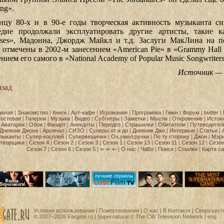
ng».
нцу 80-х и в 90-е годы творческая активность музыканта сн
едие продолжали эксплуатировать другие артисты, такие к
ses», Мадонна, Джордж Майкл и т.д. Заслуги МакЛина на п
 отмечены в 2002-м занесением «American Pie» в «Grammy Hall 
нием его самого в «National Academy of Popular Music Songwriters
Источник —
зад
авная
|
Знакомство
|
Книги
|
Арт-кафе
|
Игромания
|
Программа
|
Гимн
|
Форум
|
twitter
|
Гостевая
|
Галереи
|
Музыка
|
Видео
|
Субтитры
|
Заметки
|
Мысли
|
Откровение
|
Исток
Аватарки
|
Обои
|
Фанарт
|
Анекдоты
|
Передоз
|
Страшилки
|
Обитатели
|
Путеводител
Дневник Джона
|
Арсенал
|
СИЗО
|
Суперы от и до
|
Дневник Джо
|
Интервью
|
Статьи
|
зыканты
|
Супер-косплей
|
Супервещички
|
Оч.умел.ручки
|
По ту сторону
|
Джон
|
Мэр
творщики
|
Сезон 4
|
Сезон 2
|
Сезон 3
|
Сезон 1
|
Сезон 13
|
Сезон 11
|
Сезон 12
|
Сезон
Сезон 7
|
Сезон 6
|
Сезон 5
|
⇐ ⇐ ⇐
|
О нас
|
ЧаВо
|
Поиск
|
Ссылки
|
Карта са
Условия использования
|
Пожертвования
|
О нас
|
В Контакте
| Сверхъест
© 2007−2026
Fargate.ru
| Supernatural ©
The CW Television Network
|
eng