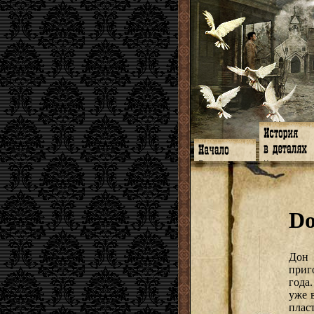
Главная
Книги
Программа
Галереи
Гимн
Музыка
Форум
Видео
twitter
Субтитры
Do
Facebook
Заметки
ЖЖ
Мысли
Радио
Откровение
Гостевая
Истоки
Дон
приг
года
уже 
пла