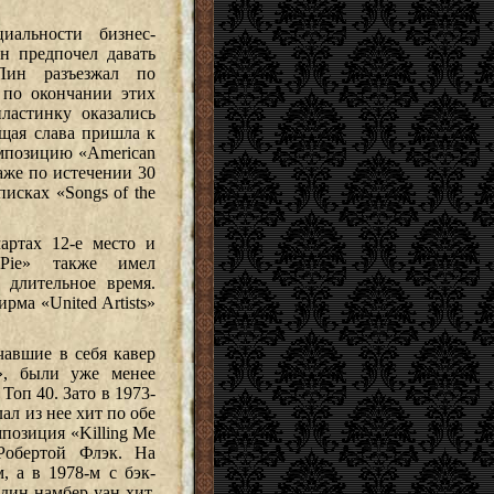
иальности бизнес-
н предпочел давать
Лин разъезжал по
 по окончании этих
пластинку оказались
щая слава пришла к
омпозицию «American
даже по истечении 30
исках «Songs of the
артах 12-е место и
 Pie» также имел
 длительное время.
ма «United Artists»
чавшие в себя кавер
», были уже менее
Топ 40. Зато в 1973-
ал из нее хит по обе
позиция «Killing Me
Робертой Флэк. На
, а в 1978-м с бэк-
дин намбер-уан-хит,