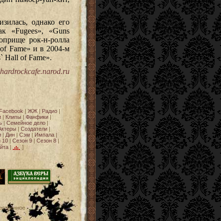
изилась, однако его
ак «Fugees», «Guns
оприще рок-н-ролла
of Fame» и в 2004-м
` Hall of Fame».
hardrockcafe.narod.ru
Facebook
|
ЖЖ
|
Радио
|
и
|
Клипы
|
Фанфики
|
ь
|
Семейное дело
|
Актеры
|
Создатели
|
и
|
Дин
|
Сэм
|
Импала
|
 10
|
Сезон 9
|
Сезон 8
|
йта
|
]
ественное