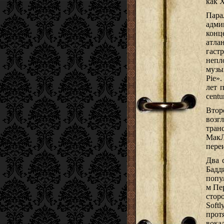
как 
Пара
адми
кон
атла
гаст
непл
музы
Pie»
лет 
centu
Втор
воз
тран
МакЛ
пере
Два 
Бадд
попу
м Пер
стор
Soft
прот
вока