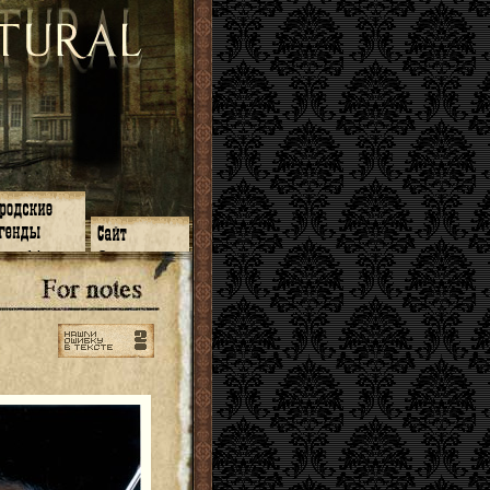
зон 14
О нас
зон 13
ЧаВо
зон 11
Поиск
зон 12
Ссылки
зон 10
Карта сайта
зон 9
зон 8
зон 7
зон 6
зон 5
⇐ ⇐