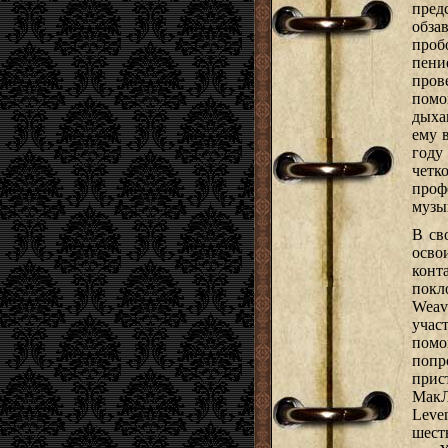
пред
обза
проб
пени
пров
помо
дыха
ему 
году
чет
про
музы
В св
осво
конт
пок
Weav
уча
пом
попр
прис
МакЛ
Leve
шест