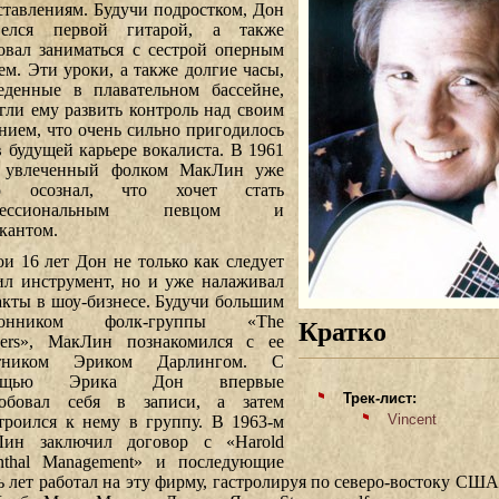
ставлениям. Будучи подростком, Дон
велся первой гитарой, а также
овал заниматься с сестрой оперным
ем. Эти уроки, а также долгие часы,
еденные в плавательном бассейне,
гли ему развить контроль над своим
нием, что очень сильно пригодилось
в будущей карьере вокалиста. В 1961
 увлеченный фолком МакЛин уже
ко осознал, что хочет стать
фессиональным певцом и
кантом.
ои 16 лет Дон не только как следует
ил инструмент, но и уже налаживал
акты в шоу-бизнесе. Будучи большим
лонником фолк-группы «The
Кратко
ers», МакЛин познакомился с ее
стником Эриком Дарлингом. С
ощью Эрика Дон впервые
Трек-лист:
обовал себя в записи, а затем
Vincent
троился к нему в группу. В 1963-м
ин заключил договор с «Harold
nthal Management» и последующие
ь лет работал на эту фирму, гастролируя по северо-востоку США