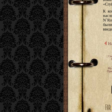
«Cryi
К ко
насл
N`Ro
были
введе
На
[
Гл
Му
При