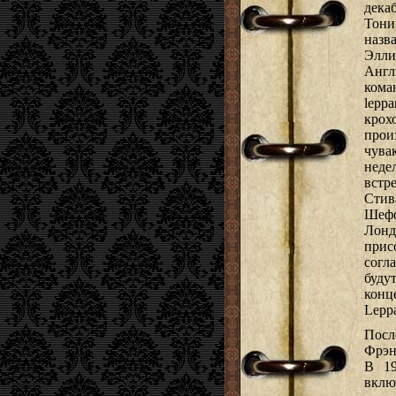
дека
Тон
назв
Элли
Англ
ком
lepp
кро
прои
чува
нед
встр
Сти
Шефф
Лон
при
согл
буду
конц
Lepp
Посл
Фрэн
В 19
включ