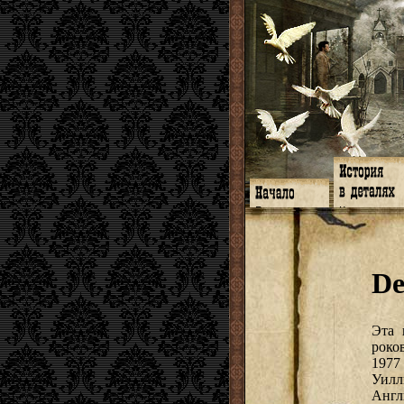
Главная
Книги
Программа
Галереи
Гимн
Музыка
Форум
Видео
twitter
Субтитры
De
Facebook
Заметки
ЖЖ
Мысли
Радио
Откровение
Гостевая
Истоки
Эта 
роко
1977
Уилл
Англ