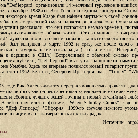
ома "Def leppard" организовали 14-месячный тур, закончившийся 
ле в октябре 1988-го. Это было последним концертом Стива
тя некоторое время Кларк был найден мертвым в своей лондон
ребления смертельной смеси наркотиков и алкоголя. Остальн
ледствии рассказали, что они потратили немало времени, пытая
самоуничтожающего образа жизни. Столкнувшись с очередн
ard" мужественно выстояли и занялись записью своего пятого ал
рый был выпущен в марте 1992 и сразу же после своего п
ийские и американские хит-парады (в отличие от "Истерии",
ла к вершине в США). Встреченный с обычной смесью пре
ищения публики, "Def Leppard" выступил на концерте памяти
ионе Уэмбли. Здесь же впервые появился новый гитарист гру
5 августа 1962, Белфаст, Северная Ирландия; экс – "Trinity", "W
).
95 году Рик Аллен оказался перед возможностью провести два 
ме после того, как он был арестован за нападение на свою жену
щены сборник лучших вещей группы и новый студийный альбом
Эллиотт появился в фильме, "When Saturday Comes". Сделан
ре "Деф Леппард" "Эйфория" 1999-го звучала немного утомле
щие позиции в англо-американских хит-парадах.
Источник - http:/
зад