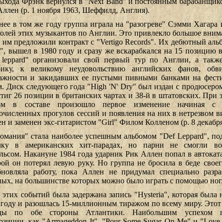
выхода Фрэнк вернулся в "Next Band" и постоянным барабанщиком
Аллен (р. 1 ноября 1963, Шеффилд, Англия).
нее в том же году группа играла на "разогреве" Сэмми Хагара
ролей этих музыкантов по Англии. Это привлекло большое вним
а им предложили контракт с "Vertigo Records". Их дебютный аль
t", вышел в 1980 году и сразу же вскарабкался на 15 позицию в
 leppard" организовали свой первый тур по Англии, а такж
ику, к великому неудовольствию английских фанов, об
ажности и закидавших ее пустыми пивными банками на фести
м. Диск следующего года "High 'N' Dry" был издан с продюсер
стиг 26 позиции в британских чартах и 38-й в штатовских. При 
-м в составе произошло первое изменение начиная с 
очисленных прогулов сессий и появления на них в нетрезвом 
ен и заменен экс-гитаристом "Girl" Филом Колленом (р. 8 декабр
омания" стала наиболее успешным альбомом "Def Leppard", п
чку в американских хит-парадах, но парни не смогли вос
льсом. Накануне 1984 года ударник Рик Аллен попал в автокатас
рой он потерял левую руку. Но группа не бросила в беде свое
бновляла работу, пока Аллен не придумал специально разр
ных, на большинстве которых можно было играть с помощью ног
а этих событий была задержана запись "Hysteria", которая была
 году и разошлась 15-миллионным тиражом по всему миру. Этот 
ды по обе стороны Атлантики. Наибольшим успехом по
озиции, как "Armageddon It", "Pour Some Sugar On Me" и "Love 