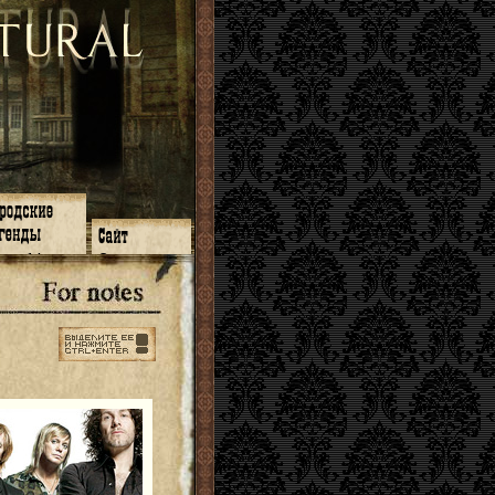
зон 14
О нас
зон 13
ЧаВо
зон 11
Поиск
зон 12
Ссылки
зон 10
Карта сайта
зон 9
зон 8
зон 7
зон 6
зон 5
⇐ ⇐