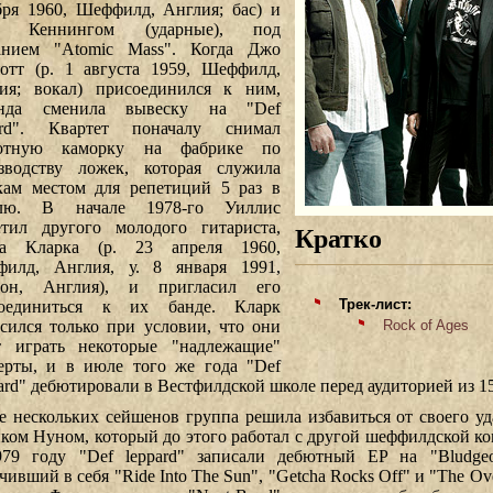
бря 1960, Шеффилд, Англия; бас) и
и Кеннингом (ударные), под
анием "Atomic Mass". Когда Джо
отт (р. 1 августа 1959, Шеффилд,
ия; вокал) присоединился к ним,
анда сменила вывеску на "Def
ard". Квартет поначалу снимал
хотную каморку на фабрике по
зводству ложек, которая служила
кам местом для репетиций 5 раз в
елю. В начале 1978-го Уиллис
етил другого молодого гитариста,
Кратко
ва Кларка (р. 23 апреля 1960,
илд, Англия, у. 8 января 1991,
дон, Англия), и пригласил его
Трек-лист:
соединиться к их банде. Кларк
асился только при условии, что они
Rock of Ages
т играть некоторые "надлежащие"
ерты, и в июле того же года "Def
ard" дебютировали в Вестфилдской школе перед аудиторией из 15
е нескольких сейшенов группа решила избавиться от своего уд
ком Нуном, который до этого работал с другой шеффилдской ко
79 году "Def leppard" записали дебютный EP на "Bludgeon
ивший в себя "Ride Into The Sun", "Getcha Rocks Off" и "The Ove