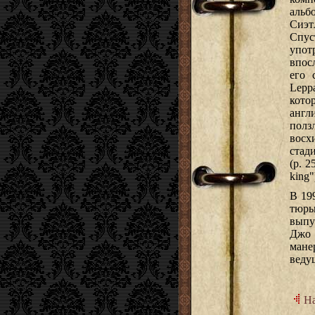
альб
Сиэт
Спус
упот
впос
его 
Lepp
кото
англ
полз
восх
стад
(р. 2
king"
В 19
тюрь
выпу
Джо 
мане
веду
На