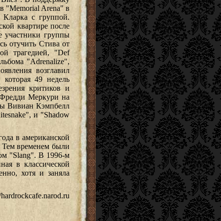
в "Memorial Arena" в
 Кларка с группой.
ской квартире после
ые участники группы
сь отучить Стива от
ой трагедией, "Def
ьбома "Adrenalize",
оявления возглавил
 которая 49 недель
зрения критиков и
 Фредди Меркури на
ппы Вивиан Кэмпбелл
hitesnake", и "Shadow
года в американской
. Тем временем были
 "Slang". В 1996-м
ная в классической
нно, хотя и заняла
/hardrockcafe.narod.ru