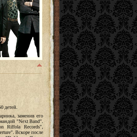
0 детей.
арника, заменив его
мандой "Next Band".
 Riffola Records",
rture". Вскоре после