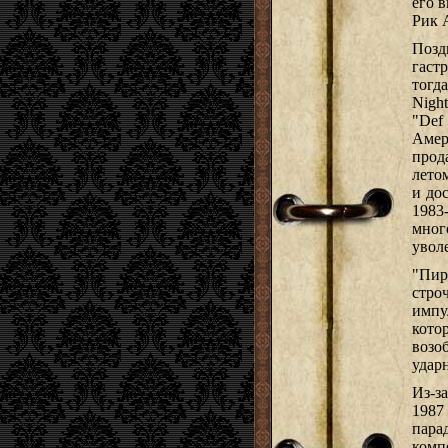
его 
Рик 
Позд
гаст
тогд
Nigh
"Def
Амер
прод
лето
и до
1983
мног
увол
"Пир
стро
импу
кото
возо
удар
Из-з
1987
пара
комп