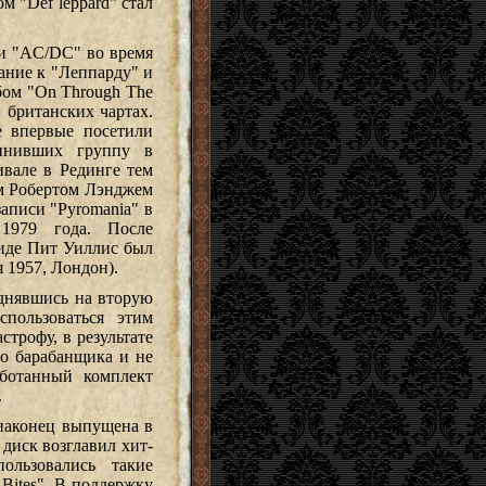
 "Def leppard" стал
 и "AC/DC" во время
ание к "Леппарду" и
бом "On Through The
 британских чартах.
е впервые посетили
винивших группу в
вале в Рединге тем
ом Робертом Лэнджем
записи "Pyromania" в
1979 года. После
виде Пит Уиллис был
я 1957, Лондон).
однявшись на вторую
пользоваться этим
трофу, в результате
го барабанщика и не
аботанный комплект
.
 наконец выпущена в
диск возглавил хит-
льзовались такие
Bites". В поддержку