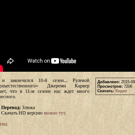
и закончился 10-й сезон... Рулевой
Добавлено:
2015-09
ерхъестественного» Джереми Карвер
Просмотров:
7206
ает, что в 11-м сезоне нас ждет много
Скачать:
Видео
ресного.
Перевод:
Злюка
Скачать HD версию
можно тут
.
зад