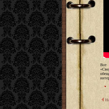
Вот 
«Св
обещ
инте
На