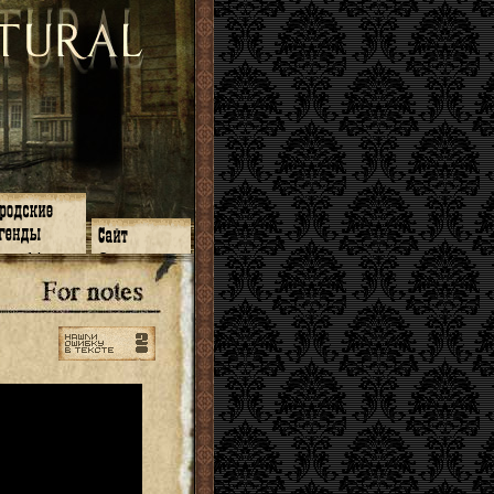
зон 14
О нас
зон 13
ЧаВо
зон 11
Поиск
зон 12
Ссылки
зон 10
Карта сайта
зон 9
зон 8
зон 7
зон 6
зон 5
⇐ ⇐