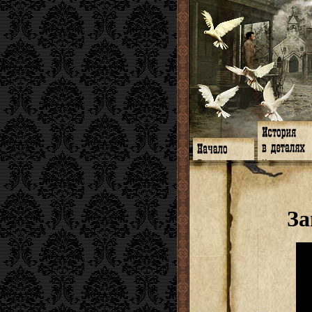
Главная
Книги
Программа
Галереи
Гимн
Музыка
Форум
Видео
twitter
Субтитры
За
Facebook
Заметки
ЖЖ
Мысли
Радио
Откровение
Гостевая
Истоки