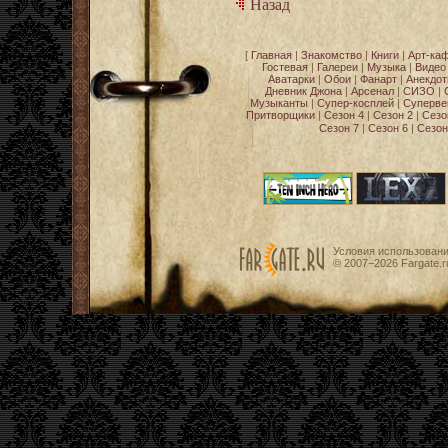
Назад
[
Главная
|
Знакомство
|
Книги
|
Арт-ка
Гостевая
|
Галереи
|
Музыка
|
Видео
Аватарки
|
Обои
|
Фанарт
|
Анекдо
Дневник Джона
|
Арсенал
|
СИЗО
|
Музыканты
|
Супер-косплей
|
Суперве
Притворщики
|
Сезон 4
|
Сезон 2
|
Сезо
Сезон 7
|
Сезон 6
|
Сезон
Условия использован
© 2007−2026
Fargate.r