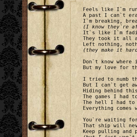
Feels like I`m run
A past I can`t era
(I know they`re a

It`s like I`m fad
They took it all a
(they make it har
Don`t know where i
But my love for th
I tried to numb th
But I can`t get aw
Hiding behind this
The games I had to
The hell I had to 
Everything comes w
You`re waiting for
That ship will nev