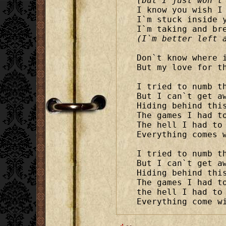
(but I just won`t

I know you wish I 
I`m stuck inside y
(I`m better left 
Don`t know where i
But my love for th
I tried to numb th
But I can`t get aw
Hiding behind this
The games I had to
The hell I had to 
Everything comes w
I tried to numb th
But I can`t get aw
Hiding behind this
The games I had to
the hell I had to 
Everything come w