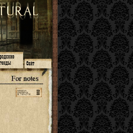
зон 14
О нас
зон 13
ЧаВо
зон 11
Поиск
зон 12
Ссылки
зон 10
Карта сайта
зон 9
зон 8
зон 7
зон 6
зон 5
⇐ ⇐