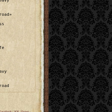
eavy
oad»

s

e

avy
road
Facebook
|
ЖЖ
|
Радио
|