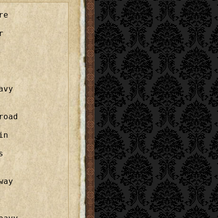
e



avy
oad

n

s
ay
