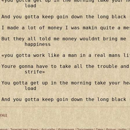
«you gotta get up in the morning take your h
	load

And you gotta keep goin down the long black r
I made a lot of money I was makin quite a mes
But they all told me money wouldnt bring me
	happiness

«you gotta work like a man in a real mans lif
Youre gonna have to take all the trouble and
	strife»

You gotta get up in the morning take your he
	load

And you gotta keep goin down the long black 
зад
авная
|
Знакомство
|
Книги
|
Арт-кафе
|
Игромания
|
Программа
|
Гимн
|
Форум
|
twitter
|