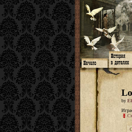
Главная
Книги
Программа
Галереи
Гимн
Музыка
Форум
Видео
twitter
Субтитры
Lo
Facebook
Заметки
ЖЖ
Мысли
Радио
Откровение
by
El
Гостевая
Истоки
Игра
Ск
О