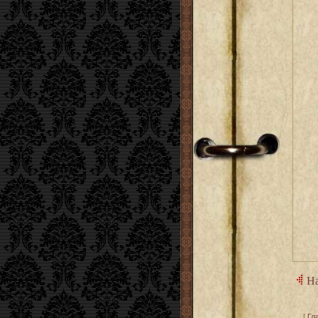
На
[
Гл