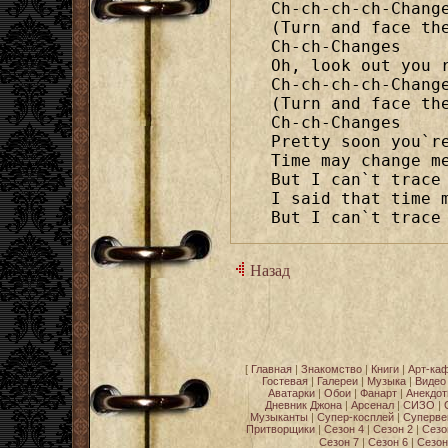
Ch-ch-ch-ch-Change
(Turn and face the
Ch-ch-Changes

Oh, look out you r
Ch-ch-ch-ch-Change
(Turn and face the
Ch-ch-Changes

Pretty soon you`re
Time may change me
But I can`t trace 
I said that time m
But I can`t trace
Назад
[
Главная
|
Знакомство
|
Книги
|
Арт-ка
Гостевая
|
Галереи
|
Музыка
|
Видео
Аватарки
|
Обои
|
Фанарт
|
Анекдо
Дневник Джона
|
Арсенал
|
СИЗО
|
Музыканты
|
Супер-косплей
|
Суперве
Притворщики
|
Сезон 4
|
Сезон 2
|
Сезо
Сезон 7
|
Сезон 6
|
Сезон