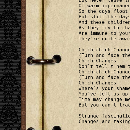
But never leave th
Of warm impermanen
So the days float 
But still the days
And these children
As they try to cha
Are immune to your
They`re quite awar
Ch-ch-ch-ch-Change
(Turn and face the
Ch-ch-Changes

Don`t tell t hem t
Ch-ch-ch-ch-Change
(Turn and face the
Ch-ch-Changes

Where`s your shame
You`ve left us up 
Time may change me
But you can`t trac
Strange fascinatio
Changes are taking