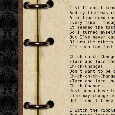
I still don`t know
And my time was ru
A million dead-end
Every time I thoug
It seemed the tast
So I turned myself
But I`ve never cau
Of how the others 
I`m much too fast 
Ch-ch-ch-ch-Change
(Turn and face the
Ch-ch-Changes

Don`t want to be a
Ch-ch-ch-ch-Change
(Turn and face the
Ch-ch-Changes

Just gonna have to
Time may change me
But I can`t trace 
I watch the ripple