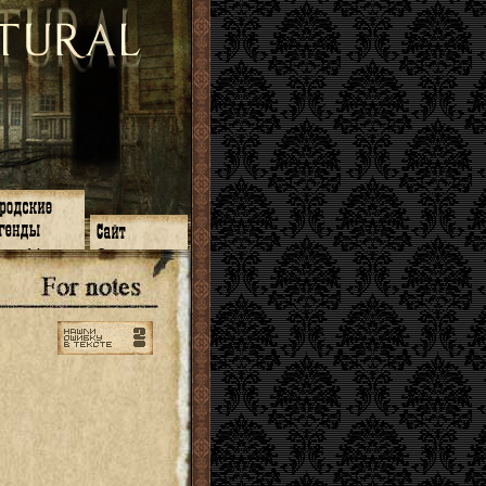
зон 14
О нас
зон 13
ЧаВо
зон 11
Поиск
зон 12
Ссылки
зон 10
Карта сайта
зон 9
зон 8
зон 7
зон 6
зон 5
⇐ ⇐