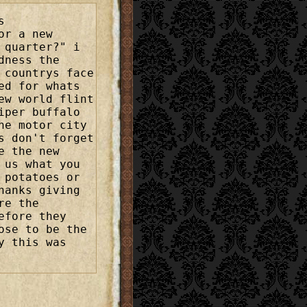
s
or a new
 quarter?" i
dness the
 countrys face
ed for whats
ew world flint
iper buffalo
he motor city
s don't forget
e the new
 us what you
 potatoes or
hanks giving
re the
efore they
ose to be the
y this was