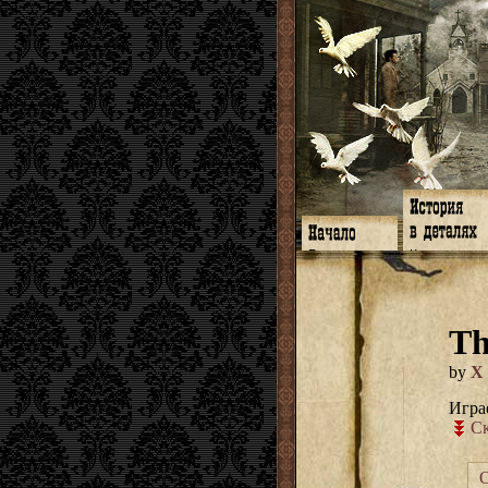
Главная
Книги
Программа
Галереи
Гимн
Музыка
Форум
Видео
twitter
Субтитры
Th
Facebook
Заметки
ЖЖ
Мысли
Радио
Откровение
by
X
Гостевая
Истоки
Игра
Ск
О