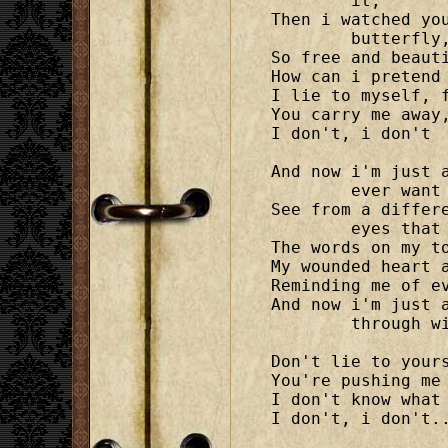
	it,

Then i watched yo
	butterfly,

So free and beauti
How can i pretend 
I lie to myself, f
You carry me away,
I don't, i don't

And now i'm just 
	ever want me to,

See from a differ
	eyes that make you true,

The words on my to
My wounded heart a
Reminding me of ev
And now i'm just 
	through with me

Don't lie to yours
You're pushing me 
I don't know what 
I don't, i don't..