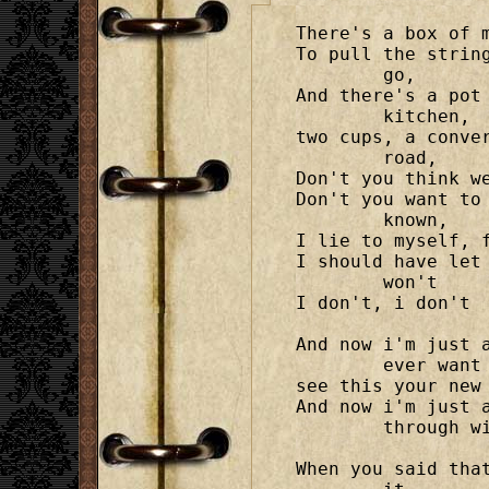
There's a box of m
To pull the strin
	go,

And there's a pot
	kitchen,

two cups, a conve
	road,

Don't you think we
Don't you want to
	known,

I lie to myself, f
I should have let
	won't

I don't, i don't

And now i'm just 
	ever want me to

see this your new 
And now i'm just 
	through with me

When you said tha