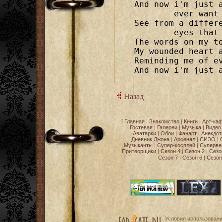
And now i'm just 
	ever want me to,

See from a differ
	eyes that make you true,

The words on my to
My wounded heart a
Reminding me of ev
And now i'm just 
Назад
[
Главная
|
Знакомство
|
Книги
|
Арт-ка
Гостевая
|
Галереи
|
Музыка
|
Видео
Аватарки
|
Обои
|
Фанарт
|
Анекдо
Дневник Джона
|
Арсенал
|
СИЗО
|
Музыканты
|
Супер-косплей
|
Суперве
Притворщики
|
Сезон 4
|
Сезон 2
|
Сезо
Сезон 7
|
Сезон 6
|
Сезон
Условия использован