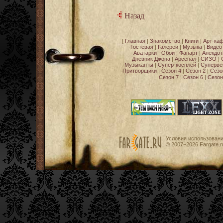
Назад
[
Главная
|
Знакомство
|
Книги
|
Арт-ка
Гостевая
|
Галереи
|
Музыка
|
Видео
Аватарки
|
Обои
|
Фанарт
|
Анекдо
Дневник Джона
|
Арсенал
|
СИЗО
|
Музыканты
|
Супер-косплей
|
Суперве
Притворщики
|
Сезон 4
|
Сезон 2
|
Сезо
Сезон 7
|
Сезон 6
|
Сезон
Условия использован
© 2007−2026
Fargate.r