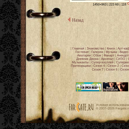
1450×963 | 223 Кб | 118
Назад
[
Главная
|
Знакомство
|
Книги
|
Арт-ка
Гостевая
|
Галереи
|
Музыка
|
Видео
Аватарки
|
Обои
|
Фанарт
|
Анекдо
Дневник Джона
|
Арсенал
|
СИЗО
|
Музыканты
|
Супер-косплей
|
Суперве
Притворщики
|
Сезон 4
|
Сезон 2
|
Сезо
Сезон 7
|
Сезон 6
|
Сезон
Условия использован
© 2007−2026
Fargate.r