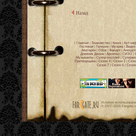
Назад
[
Главная
|
Знакомство
|
Книги
|
Арт-ка
Гостевая
|
Галереи
|
Музыка
|
Видео
Аватарки
|
Обои
|
Фанарт
|
Анекдо
Дневник Джона
|
Арсенал
|
СИЗО
|
Музыканты
|
Супер-косплей
|
Суперве
Притворщики
|
Сезон 4
|
Сезон 2
|
Сезо
Сезон 7
|
Сезон 6
|
Сезон
Условия использован
© 2007−2026
Fargate.r