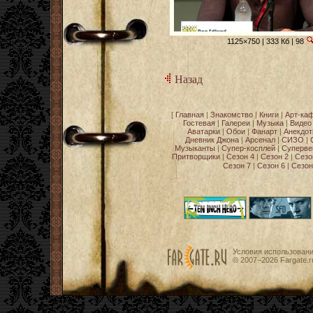
1125×750 | 333 Кб | 98
Назад
[
Главная
|
Знакомство
|
Книги
|
Арт-ка
Гостевая
|
Галереи
|
Музыка
|
Видео
Аватарки
|
Обои
|
Фанарт
|
Анекдо
Дневник Джона
|
Арсенал
|
СИЗО
|
Музыканты
|
Супер-косплей
|
Суперве
Притворщики
|
Сезон 4
|
Сезон 2
|
Сезо
Сезон 7
|
Сезон 6
|
Сезон
Условия использован
© 2007−2026
Fargate.r