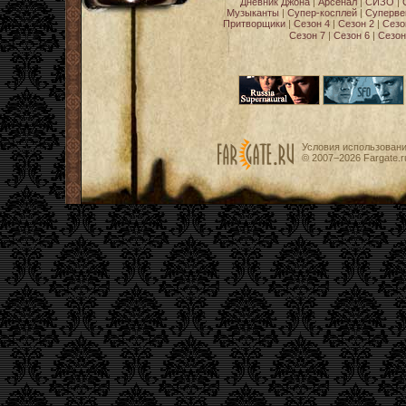
Дневник Джона
|
Арсенал
|
СИЗО
|
Музыканты
|
Супер-косплей
|
Суперве
Притворщики
|
Сезон 4
|
Сезон 2
|
Сезо
Сезон 7
|
Сезон 6
|
Сезон
Условия использован
© 2007−2026
Fargate.r