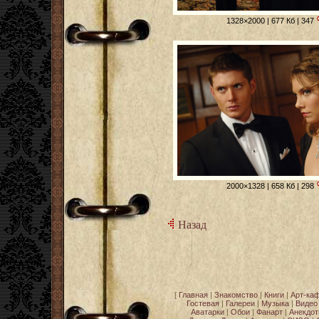
1328×2000 | 677 Кб | 347
2000×1328 | 658 Кб | 298
Назад
[
Главная
|
Знакомство
|
Книги
|
Арт-ка
Гостевая
|
Галереи
|
Музыка
|
Видео
Аватарки
|
Обои
|
Фанарт
|
Анекдо