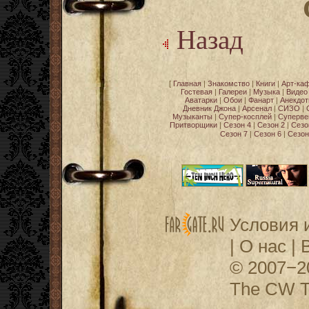
Назад
[
Главная
|
Знакомство
|
Книги
|
Арт-ка
Гостевая
|
Галереи
|
Музыка
|
Видео
Аватарки
|
Обои
|
Фанарт
|
Анекдо
Дневник Джона
|
Арсенал
|
СИЗО
|
Музыканты
|
Супер-косплей
|
Суперве
Притворщики
|
Сезон 4
|
Сезон 2
|
Сезо
Сезон 7
|
Сезон 6
|
Сезон
Условия 
|
О нас
|
© 2007−
The CW Te