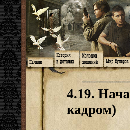
Главная
Книги
Арт-кафе
Знакомство
Программа
Галереи
Игромания
Обитатели
Гимн
Музыка
Клипы
Путеводитель
Форум
Видео
Фанфики
Семейное де
twitter
Субтитры
Аватарки
Дневник Джон
4.19. Нача
Facebook
Заметки
Обои
Арсенал
ЖЖ
Мысли
Фанарт
СИЗО
Радио
Откровение
Анекдоты
Суперы от и д
Гостевая
Истоки
Передоз
Дневник Джо
кадром)
Страшилки