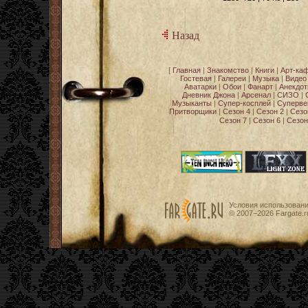
Назад
[
Главная
|
Знакомство
|
Книги
|
Арт-ка
Гостевая
|
Галереи
|
Музыка
|
Видео
Аватарки
|
Обои
|
Фанарт
|
Анекдо
Дневник Джона
|
Арсенал
|
СИЗО
|
Музыканты
|
Супер-косплей
|
Суперве
Притворщики
|
Сезон 4
|
Сезон 2
|
Сезо
Сезон 7
|
Сезон 6
|
Сезон
Условия использован
© 2007−2026
Fargate.r