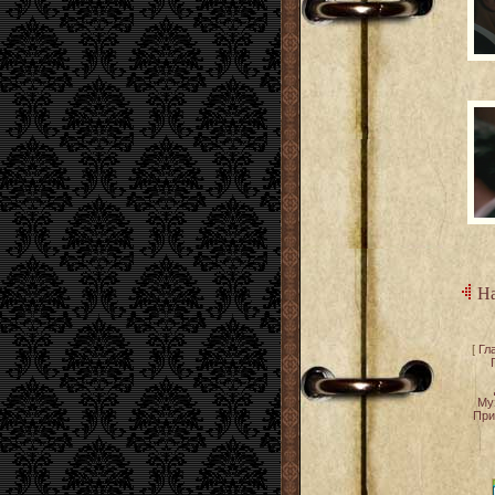
На
[
Гл
Му
При