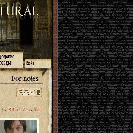
зон 14
О нас
зон 13
ЧаВо
зон 11
Поиск
зон 12
Ссылки
зон 10
Карта сайта
зон 9
зон 8
зон 7
зон 6
1
2
3
4
5
6
7
...
24
зон 5
⇐ ⇐