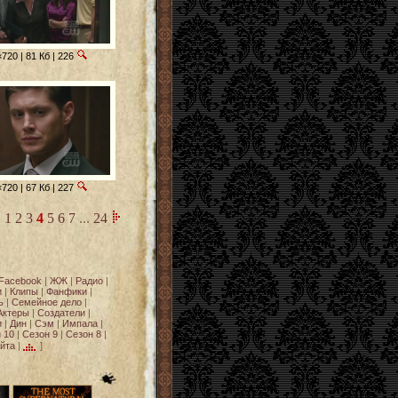
720 | 81 Кб | 226
720 | 67 Кб | 227
1
2
3
4
5
6
7
...
24
Facebook
|
ЖЖ
|
Радио
|
и
|
Клипы
|
Фанфики
|
ь
|
Семейное дело
|
Актеры
|
Создатели
|
и
|
Дин
|
Сэм
|
Импала
|
 10
|
Сезон 9
|
Сезон 8
|
йта
|
]