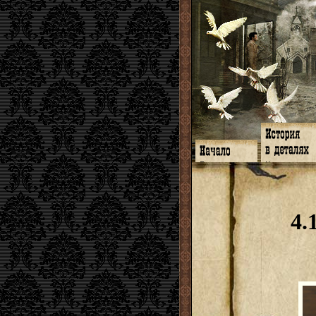
Главная
Книги
Программа
Галереи
Гимн
Музыка
Форум
Видео
twitter
Субтитры
4.
Facebook
Заметки
ЖЖ
Мысли
Радио
Откровение
Гостевая
Истоки