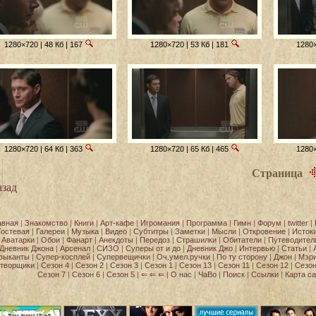
1280×720 | 48 Кб | 167
1280×720 | 53 Кб | 181
1280×
1280×720 | 64 Кб | 363
1280×720 | 65 Кб | 465
1280×
Страница
зад
авная
|
Знакомство
|
Книги
|
Арт-кафе
|
Игромания
|
Программа
|
Гимн
|
Форум
|
twitter
|
Гостевая
|
Галереи
|
Музыка
|
Видео
|
Субтитры
|
Заметки
|
Мысли
|
Откровение
|
Исток
Аватарки
|
Обои
|
Фанарт
|
Анекдоты
|
Передоз
|
Страшилки
|
Обитатели
|
Путеводител
Дневник Джона
|
Арсенал
|
СИЗО
|
Суперы от и до
|
Дневник Джо
|
Интервью
|
Статьи
|
зыканты
|
Супер-косплей
|
Супервещички
|
Оч.умел.ручки
|
По ту сторону
|
Джон
|
Мэр
творщики
|
Сезон 4
|
Сезон 2
|
Сезон 3
|
Сезон 1
|
Сезон 13
|
Сезон 11
|
Сезон 12
|
Сезон
Сезон 7
|
Сезон 6
|
Сезон 5
|
⇐ ⇐ ⇐
|
О нас
|
ЧаВо
|
Поиск
|
Ссылки
|
Карта са